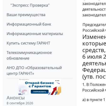
законодател
"Экспресс Проверка"
деятельност
Ваши преимущества
законодатель
Информационный банк
Председате
Российской
Информационные материалы
Изменен
которые
Купить систему ГАРАНТ
средств
Телекоммуникационное
6 июля 
обновление
деятель
АНО ДПО «Образовательный
Федераци
центр ГАРАНТ»
(утв. по
1. В Положе
Российской Ф
Анонсы
а) в пункте
8 сентября 2026