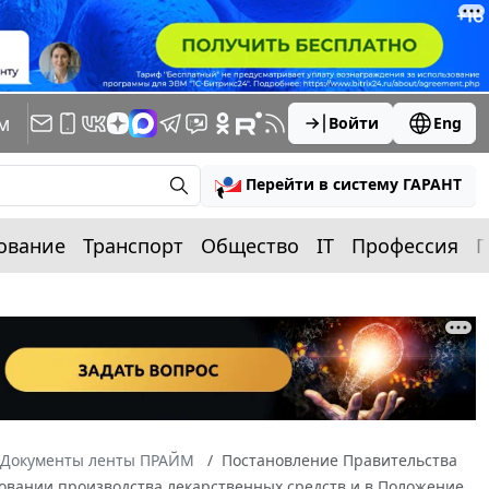
м
Войти
Eng
Перейти в систему ГАРАНТ
ование
Транспорт
Общество
IT
Профессия
П
Документы ленты ПРАЙМ
Постановление Правительства
ровании производства лекарственных средств и в Положение