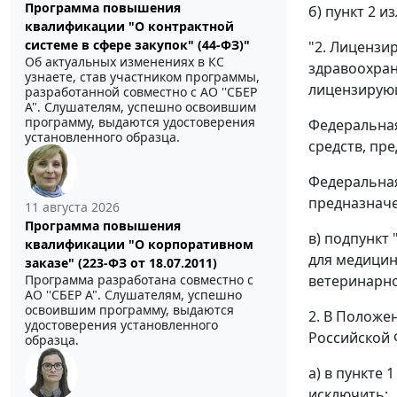
Программа повышения
б) пункт 2 
квалификации "О контрактной
системе в сфере закупок" (44-ФЗ)"
"2. Лицензи
Об актуальных изменениях в КС
здравоохран
узнаете, став участником программы,
лицензирующ
разработанной совместно с АО ''СБЕР
А". Слушателям, успешно освоившим
программу, выдаются удостоверения
Федеральная
установленного образца.
средств, пр
Федеральная
предназначе
11 августа 2026
Программа повышения
в) подпункт
квалификации "О корпоративном
для медицин
заказе" (223-ФЗ от 18.07.2011)
Программа разработана совместно с
ветеринарно
АО ''СБЕР А". Слушателям, успешно
освоившим программу, выдаются
2. В Положе
удостоверения установленного
Российской Ф
образца.
а) в пункте
исключить;