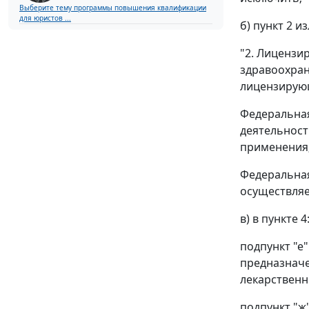
Выберите тему программы повышения квалификации
для юристов ...
б) пункт 2 
"2. Лицензи
здравоохран
лицензирующ
Федеральная
деятельност
применения
Федеральная
осуществляе
в) в пункте 4
подпункт "е
предназначе
лекарственн
подпункт "ж