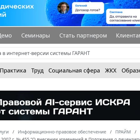
Демо
Семинары
Стать партнером
Клиента
Практика
Труд
Социальная сфера
ЖКХ
Образ
луги
Информационно-правовое обеспечение
ПРАЙМ
 2007 г. № 455 “О внесении изменений в Положение о лицензи