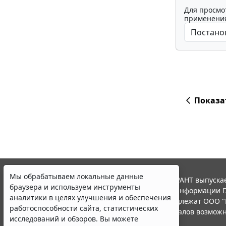
Для просмо
применения
Показа
Мы обрабатываем локальные данные
© ООО "НПП "ГАРАНТ-СЕРВИС", 2026. Система ГАРАНТ выпускае
браузера и используем инструменты
участниками Российской ассоциации правовой информации Г
аналитики в целях улучшения и обеспечения
Все права на материалы сайта ГАРАНТ.РУ принадлежат ООО "
работоспособности сайта, статистических
Полное или частичное воспроизведение материалов возможн
исследований и обзоров. Вы можете
Правила использования портала.