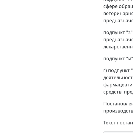
сфере обращ
ветеринарно
предназначе
подпункт "з
предназначе
лекарственн
подпункт "и
г) подпункт
деятельност
фармацевтич
средств, пр
Постановлен
производств
Текст поста