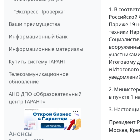
1. В соответ
"Экспресс Проверка"
Российской 
Ваши преимущества
Париже 19 н
техники Нар
Информационный банк
Социалистич
вооруженных 
Информационные материалы
участниками
Купить систему ГАРАНТ
Итоговому д
и Итогового 
Телекоммуникационное
уведомлений
обновление
2. Министер
АНО ДПО «Образовательный
в пункте 1 
центр ГАРАНТ»
3. Настоящий
Президент 
Москва, Кре
Анонсы