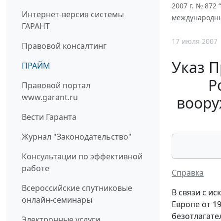
2007 г. № 872
Интернет-версия системы
международны
ГАРАНТ
17 июля 2007
Правовой консалтинг
Указ П
ПРАЙМ
Р
Правовой портал
www.garant.ru
воору
Вести Гаранта
Журнал "Законодательство"
Консультации по эффективной
работе
Справка
Всероссийские спутниковые
В связи с и
онлайн-семинары
Европе от 1
безотлагате
Электронные услуги