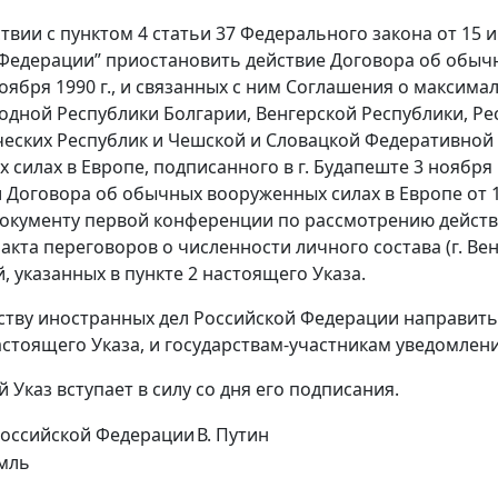
ствии с пунктом 4 статьи 37 Федерального закона от 15
Федерации” приостановить действие Договора об обычны
оября 1990 г., и связанных с ним Соглашения о максим
одной Республики Болгарии, Венгерской Республики, Р
еских Республик и Чешской и Словацкой Федеративной 
силах в Европе, подписанного в г. Будапеште 3 ноября 1
 Договора об обычных вооруженных силах в Европе от 1
окументу первой конференции по рассмотрению действ
акта переговоров о численности личного состава (г. Вена,
, указанных в пункте 2 настоящего Указа.
ству иностранных дел Российской Федерации направит
настоящего Указа, и государствам-участникам уведомлен
 Указ вступает в силу со дня его подписания.
Российской Федерации
В. Путин
мль