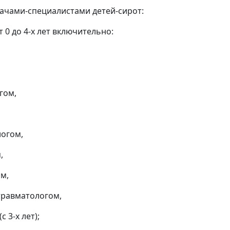
рачами-специалистами детей-сирот:
т 0 до 4-х лет включительно:
гом,
огом,
,
м,
травматологом,
с 3-х лет);