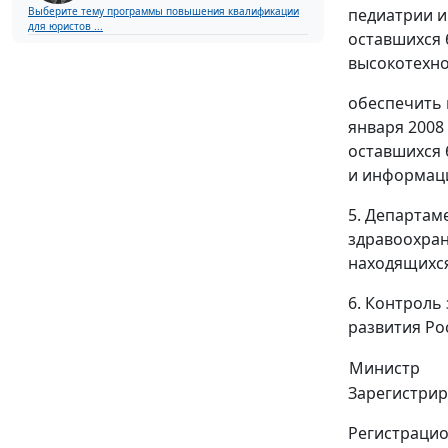
Выберите тему программы повышения квалификации
педиатрии и
для юристов ...
оставшихся 
высокотехн
обеспечить 
января 2008
оставшихся 
и информаци
5. Департам
здравоохран
находящихся
6. Контроль
развития Ро
Министр
Зарегистрир
Регистрацио