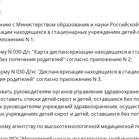
:
анию с Министерством образования и науки Российской
ации находящихся в стационарных учреждениях детей-с
иложению N 1;
му N 030-Д/с "Карта диспансеризации находящихся в ст
без попечения родителей" согласно приложению N 2;
рму N 030-Д/эс "Диспансеризация находящихся в стацио
ия родителей" согласно приложению N 3.
овать руководителям органов управления здравоохран
оставить списки детей-сирот и детей, оставшихся без п
х руководителям учреждений здравоохранения, осуще
х учреждениях детей-сирот и детей, оставшихся без по
ному агентству по высокотехнологичной медицинской 
базе ФГУ "Московский научно-исследовательский инстит