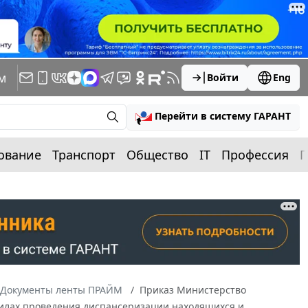
м
Войти
Eng
Перейти в систему ГАРАНТ
ование
Транспорт
Общество
IT
Профессия
П
Документы ленты ПРАЙМ
Приказ Министерство
авилах проведения диспансеризации находящихся и