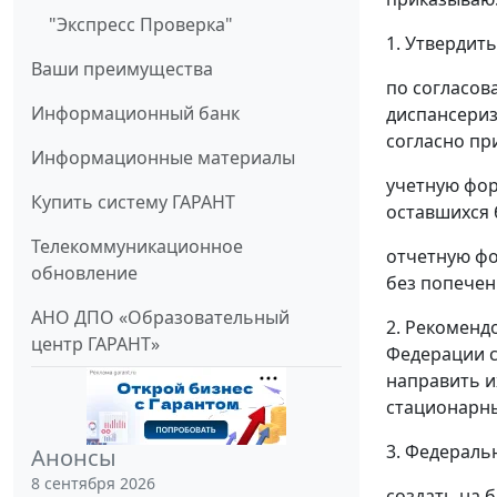
"Экспресс Проверка"
1. Утвердить
Ваши преимущества
по согласов
Информационный банк
диспансериз
согласно пр
Информационные материалы
учетную фор
Купить систему ГАРАНТ
оставшихся 
Телекоммуникационное
отчетную фо
обновление
без попечен
АНО ДПО «Образовательный
2. Рекоменд
центр ГАРАНТ»
Федерации с
направить и
стационарны
3. Федераль
Анонсы
8 сентября 2026
создать на 