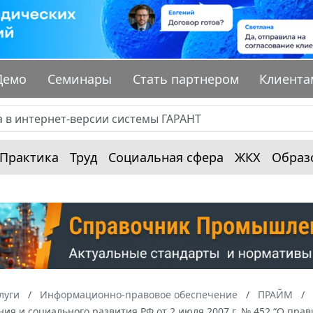
Демо
Семинары
Стать партнером
Клиента
Практика
Труд
Социальная сфера
ЖКХ
Образ
луги
Информационно-правовое обеспечение
ПРАЙМ
ия и социального развития РФ от 2 июля 2007 г. № 452 “О пр