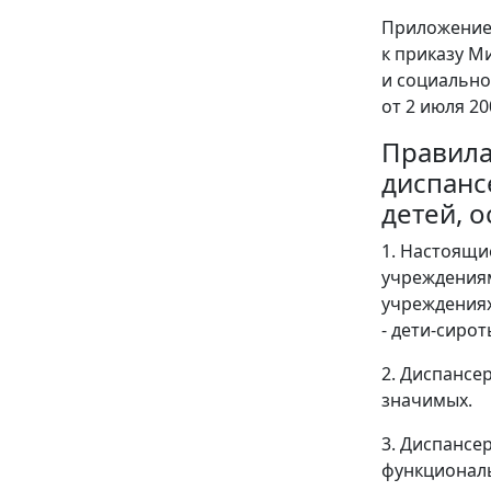
Приложение
к приказу М
и социально
от 2 июля 20
Правила
диспанс
детей, 
1. Настоящи
учреждениям
учреждениях
- дети-сирот
2. Диспансе
значимых.
3. Диспансе
функциональ