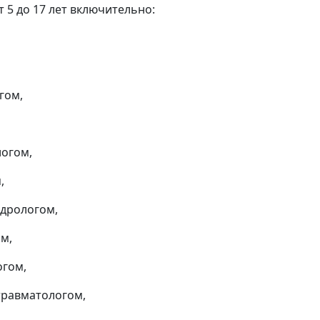
т 5 до 17 лет включительно:
гом,
огом,
,
дрологом,
м,
огом,
травматологом,