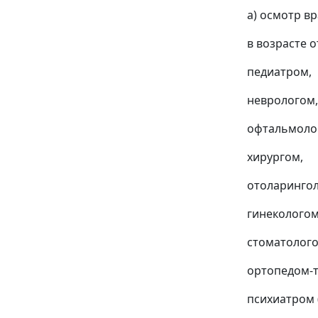
а) осмотр в
в возрасте о
педиатром,
неврологом,
офтальмоло
хирургом,
отоларингол
гинекологом
стоматолого
ортопедом-
психиатром (