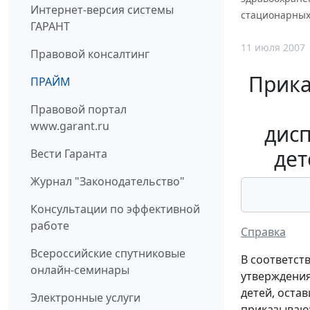
Интернет-версия системы
стационарных
ГАРАНТ
11 июля 2007
Правовой консалтинг
Прика
ПРАЙМ
Правовой портал
www.garant.ru
дис
дет
Вести Гаранта
Журнал "Законодательство"
Консультации по эффективной
работе
Справка
Всероссийские спутниковые
В соответст
онлайн-семинары
утверждения
детей, оста
Электронные услуги
приказываю