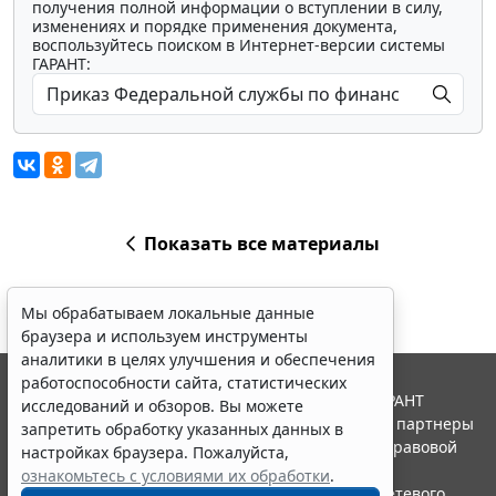
получения полной информации о вступлении в силу,
изменениях и порядке применения документа,
воспользуйтесь поиском в Интернет-версии системы
ГАРАНТ:
Показать все материалы
Мы обрабатываем локальные данные
браузера и используем инструменты
аналитики в целях улучшения и обеспечения
работоспособности сайта, статистических
© ООО "НПП "ГАРАНТ-СЕРВИС", 2026. Система ГАРАНТ
исследований и обзоров. Вы можете
выпускается с 1990 года. Компания "Гарант" и ее партнеры
запретить обработку указанных данных в
являются участниками Российской ассоциации правовой
настройках браузера. Пожалуйста,
информации ГАРАНТ.
ознакомьтесь с условиями их обработки
.
Портал ГАРАНТ.РУ зарегистрирован в качестве сетевого