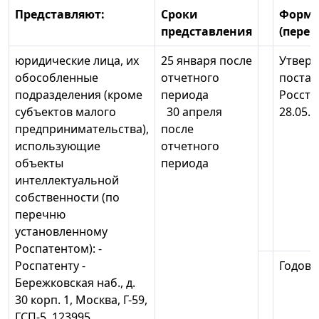
Представляют:
Сроки
Форма
представления
(переч
юридические лица, их
25 января после
Утвер
обособленные
отчетного
поста
подразделения (кроме
периода
Росста
субъектов малого
30 апреля
28.05.2
предпринимательства),
после
использующие
отчетного
объекты
периода
интеллектуальной
собственности (по
перечню
установленному
Роспатентом): -
Роспатенту -
Годова
Бережковская наб., д.
30 корп. 1, Москва, Г-59,
ГСП-5, 123995