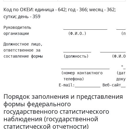
Код по ОКЕИ: единица - 642; год - 366; месяц - 362;
сутки; день - 359
Руководитель              ___________________    ______
Должностное лицо,

ответственное за          ____________    _____________
                         _____________________     "__"
                         (номер контактного      (дата 
                          телефона)              докуме
Порядок заполнения и представления
формы федерального
государственного статистического
наблюдения (государственной
статистической отчетности)