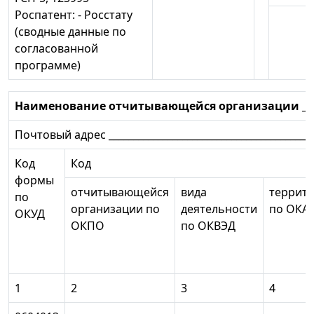
Роспатент: - Росстату
(сводные данные по
согласованной
программе)
Наименование отчитывающейся организации ______
Почтовый адрес __________________________________________
Код
Код
формы
отчитывающейся
вида
террит
по
организации по
деятельности
по ОКА
ОКУД
ОКПО
по ОКВЭД
1
2
3
4