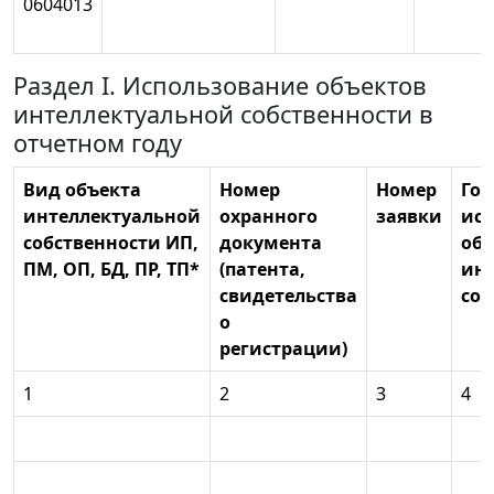
0604013
Раздел I. Использование объектов
интеллектуальной собственности в
отчетном году
Вид объекта
Номер
Номер
Год
интеллектуальной
охранного
заявки
ис
собственности ИП,
документа
объ
ПМ, ОП, БД, ПР, ТП*
(патента,
ин
свидетельства
соб
о
регистрации)
1
2
3
4