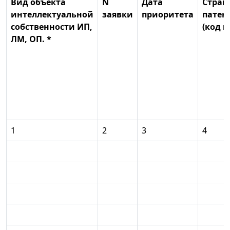
Вид объекта
N
Дата
Стран
интеллектуальной
заявки
приоритета
патен
собственности ИП,
(код 
ЛМ, ОП. *
1
2
3
4