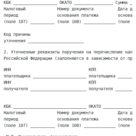
КБК __________________ ОКАТО ________________ Сумма ___
Налоговый             Номер документа          Дата док
период                основания платежа        основани
(поле 107) __________ (поле 108) _____________ (поле 10
                                                       
Код причины                                            
2. Уточненные реквизиты поручения на перечисление налог
ИНН                                КПП                 
плательщика ______________________ плательщика ________
ИНН                                КПП

                                                       
КБК ______________________________ ОКАТО ______________
Налоговый             Номер документа          Дата док
период                основания платежа        основани