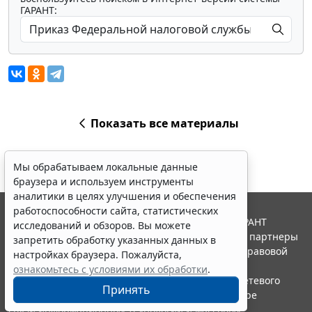
ГАРАНТ:
Показать все материалы
Мы обрабатываем локальные данные
браузера и используем инструменты
аналитики в целях улучшения и обеспечения
работоспособности сайта, статистических
© ООО "НПП "ГАРАНТ-СЕРВИС", 2026. Система ГАРАНТ
исследований и обзоров. Вы можете
выпускается с 1990 года. Компания "Гарант" и ее партнеры
запретить обработку указанных данных в
являются участниками Российской ассоциации правовой
настройках браузера. Пожалуйста,
информации ГАРАНТ.
ознакомьтесь с условиями их обработки
.
Портал ГАРАНТ.РУ зарегистрирован в качестве сетевого
Принять
издания Федеральной службой по надзору в сфере
связи,информационных технологий и массовых