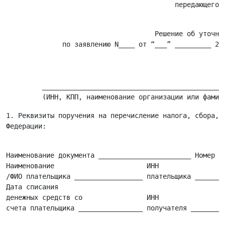
                                          передающего и
                                     Решение об уточнен
              по заявлению N____ от “___” _________ 200
                                                       
                                                       
                                                       
         ______________________________________________
1. Реквизиты поручения на перечисление налога, сбора, п
                                                       
Наименование документа _______________________ Номер __
Наименование                       ИНН                 
/ФИО плательщика _________________ плательщика ________
Дата списания

денежных средств со                ИНН                 
счета плательщика ________________ получателя _________
                                                       