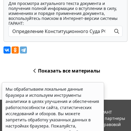
Для просмотра актуального текста документа и
получения полной информации о вступлении в силу,
изменениях и порядке применения документа,
воспользуйтесь поиском в Интернет-версии системы
ГАРАНТ:
Показать все материалы
Мы обрабатываем локальные данные
браузера и используем инструменты
аналитики в целях улучшения и обеспечения
работоспособности сайта, статистических
© ООО "НПП "ГАРАНТ-СЕРВИС", 2026. Система ГАРАНТ
исследований и обзоров. Вы можете
выпускается с 1990 года. Компания "Гарант" и ее партнеры
запретить обработку указанных данных в
являются участниками Российской ассоциации правовой
настройках браузера. Пожалуйста,
информации ГАРАНТ.