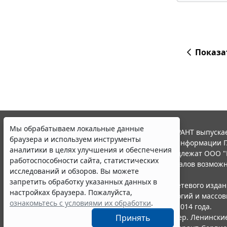
Показа
Мы обрабатываем локальные данные
© ООО "НПП "ГАРАНТ-СЕРВИС", 2026. Система ГАРАНТ выпускае
браузера и используем инструменты
участниками Российской ассоциации правовой информации Г
аналитики в целях улучшения и обеспечения
Все права на материалы сайта ГАРАНТ.РУ принадлежат ООО "
работоспособности сайта, статистических
Полное или частичное воспроизведение материалов возможн
исследований и обзоров. Вы можете
Правила использования портала.
запретить обработку указанных данных в
Портал ГАРАНТ.РУ зарегистрирован в качестве сетевого изда
настройках браузера. Пожалуйста,
надзору в сфере связи,информационных технологий и массо
ознакомьтесь с условиями их обработки
.
(Роскомнадзором), Эл № ФС77-58365 от 18 июня 2014 года.
Принять
ООО "НПП "ГАРАНТ-СЕРВИС", 119234, г. Москва, тер. Ленинские 