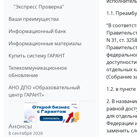
исполнитель
"Экспресс Проверка"
1.1. Преамб
Ваши преимущества
“В соответс
Информационный банк
Правительст
N 31, ст. 325
Информационные материалы
Правительст
федеральног
Купить систему ГАРАНТ
доступности
Телекоммуникационное
отдельных к
обновление
(Собрание за
АНО ДПО «Образовательный
1.2. в пункт
центр ГАРАНТ»
2. В назван
равной дост
для отдельн
Федерации и
Анонсы
заменить сл
8 сентября 2026