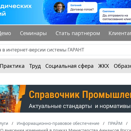
Демо
Семинары
Стать партнером
Клиента
Практика
Труд
Социальная сфера
ЖКХ
Образ
луги
Информационно-правовое обеспечение
ПРАЙМ
 “О внесении изменений в приказ Министерства финансов Росси