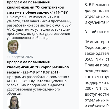
Программа повышения
3. В Рекоме
квалификации "О контрактной
доступности
системе в сфере закупок" (44-ФЗ)"
отдельных к
Об актуальных изменениях в КС
узнаете, став участником программы,
и субъекта 
разработанной совместно с АО ''СБЕР
А". Слушателям, успешно освоившим
3.1. абзац 
программу, выдаются удостоверения
установленного образца.
“Министерст
Федерации, 
законодательс
11 августа 2026
3569; N 47, 
Программа повышения
Правил пред
квалификации "О корпоративном
осуществлен
заказе" (223-ФЗ от 18.07.2011)
соответству
Программа разработана совместно с
АО ''СБЕР А". Слушателям, успешно
поддержки к
освоившим программу, выдаются
2007, N 1, 
удостоверения установленного
образца.
доступности
отдельных к
и субъекта Р