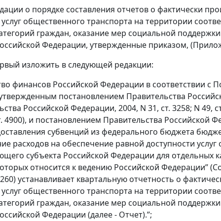
ндации о порядке составления отчетов о фактически пр
 услуг общественного транспорта на территории соотв
атегорий граждан, оказание мер социальной поддержки
Российской Федерации, утвержденные приказом, (Прилож
первый изложить в следующей редакции:
во финансов Российской Федерации в соответствии с 
утвержденным постановлением Правительства Российско
тва Российской Федерации, 2004, N 31, ст. 3258; N 49, ст. 49
ст. 4900), и постановлением Правительства Российской Ф
оставления субвенций из федерального бюджета бюдже
ие расходов на обеспечение равной доступности услуг
ющего субъекта Российской Федерации для отдельных к
оторых относится к ведению Российской Федерации” (С
ст. 260) устанавливает квартальную отчетность о фактич
 услуг общественного транспорта на территории соотв
атегорий граждан, оказание мер социальной поддержки
оссийской Федерации (далее - Отчет).”;