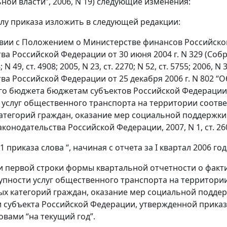
ной власти”, 2006, N 19) следующие изменения:
улу приказа изложить в следующей редакции:
твии с Положением о Министерстве финансов Российск
ва Российской Федерации от 30 июня 2004 г. N 329 (Соб
8; N 49, ст. 4908; 2005, N 23, ст. 2270; N 52, ст. 5755; 2006, 
ва Российской Федерации от 25 декабря 2006 г. N 802 
о бюджета бюджетам субъектов Российской Федерации 
 услуг общественного транспорта на территории соотв
атегорий граждан, оказание мер социальной поддержки
конодательства Российской Федерации, 2007, N 1, ст. 26
е 1 приказа слова “, начиная с отчета за I квартал 2006 го
ии первой строки формы квартальной отчетности о фак
упности услуг общественного транспорта на территори
ых категорий граждан, оказание мер социальной подде
 субъекта Российской Федерации, утвержденной приказом
овами “на текущий год”.