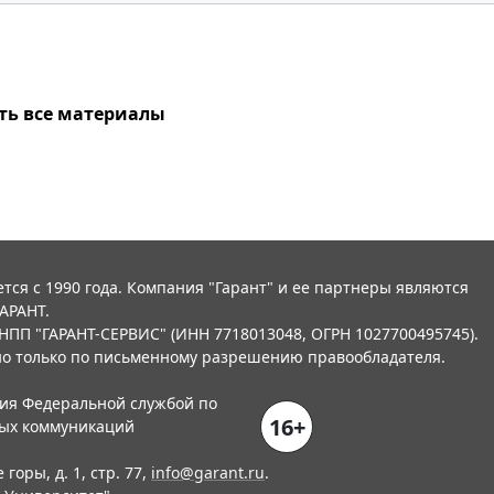
ть все материалы
тся с 1990 года. Компания "Гарант" и ее партнеры являются
АРАНТ.
НПП "ГАРАНТ-СЕРВИС" (ИНН 7718013048, ОГРН 1027700495745).
о только по письменному разрешению правообладателя.
ния Федеральной службой по
16+
вых коммуникаций
горы, д. 1, стр. 77,
info@garant.ru
.