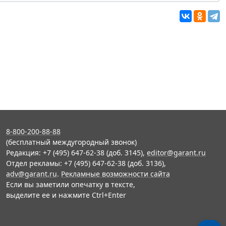
8-800-200-88-88
(бесплатный междугородный звонок)
Редакция: +7 (495) 647-62-38 (доб. 3145),
editor@garant.ru
Отдел рекламы: +7 (495) 647-62-38 (доб. 3136),
adv@garant.ru
.
Рекламные возможности сайта
Если вы заметили опечатку в тексте,
выделите ее и нажмите Ctrl+Enter