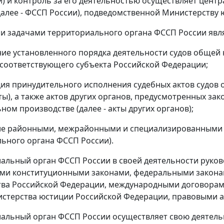
) и контроль за его деятельностью осуществляет цент
далее - ФССП России), подведомственной Министерству
и задачами территориального органа ФССП России явл
ние установленного порядка деятельности судов общей
соответствующего субъекта Российской Федерации;
ция принудительного исполнения судебных актов судов 
ты), а также актов других органов, предусмотренных з
ном производстве (далее - акты других органов);
ие районными, межрайонными и специализированными о
ьного органа ФССП России).
иальный орган ФССП России в своей деятельности руко
и конституционными законами, федеральными законам
тва Российской Федерации, международными договора
стерства юстиции Российской Федерации, правовыми 
иальный орган ФССП России осуществляет свою деятел