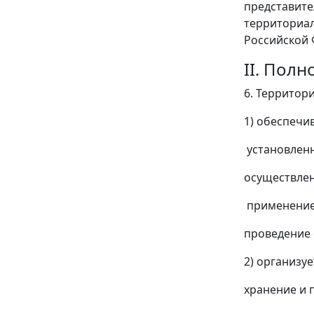
представите
территориал
Российской 
II. Пол
6. Территор
1) обеспечи
установленн
осуществлен
применение 
проведение 
2) организу
хранение и 