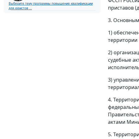
ФССП России
Выберите тему программы повышения квалификации
приставов (
для юристов ...
3. Основным
1) обеспече
территории 
2) организа
судебные ак
исполнитель
3) управлен
территориал
4. Территор
федеральным
Правительс
актами Мини
5. Территор