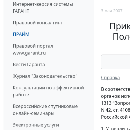
Интернет-версия системы
3 мая 2007
ГАРАНТ
Правовой консалтинг
Прик
Пол
ПРАЙМ
Правовой портал
www.garant.ru
Вести Гаранта
Журнал "Законодательство"
Справка
Консультации по эффективной
В соответст
работе
органов испо
1313 “Вопро
Всероссийские спутниковые
N 42, ст. 41
онлайн-семинары
Российской Ф
Электронные услуги
1. Утвердить