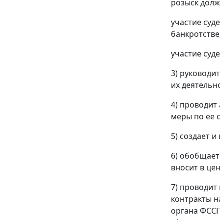
розыск долж
участие суд
банкротстве,
участие суд
3) руководи
их деятельн
4) проводит
меры по ее 
5) создает 
6) обобщает
вносит в це
7) проводит
контракты н
органа ФССП