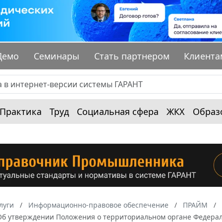
Демо
Семинары
Стать партнером
Клиента
Практика
Труд
Социальная сфера
ЖКХ
Образ
луги
Информационно-правовое обеспечение
ПРАЙМ
 "Об утверждении Положения о территориальном органе Федера