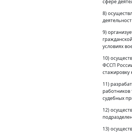
сфере деяте
8) осуществ
деятельност
9) организу
гражданской
условиях во
10) осущест
ФССП России
стажировку 
11) разраба
работников 
судебных пр
12) осущест
подразделен
13) осущест