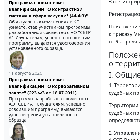
Зарегистрир
Программа повышения
квалификации "О контрактной
Регистрацио
системе в сфере закупок" (44-ФЗ)"
Об актуальных изменениях в КС
Приложение
узнаете, став участником программы,
разработанной совместно с АО ''СБЕР
к приказу М
А". Слушателям, успешно освоившим
от 9 апреля 2
программу, выдаются удостоверения
установленного образца.
Положе
о терри
I. Общи
11 августа 2026
Программа повышения
1. Территор
квалификации "О корпоративном
судебных пр
заказе" (223-ФЗ от 18.07.2011)
Программа разработана совместно с
АО ''СБЕР А". Слушателям, успешно
Территории 
освоившим программу, выдаются
судебных пр
удостоверения установленного
образца.
определяют
2. Управлен