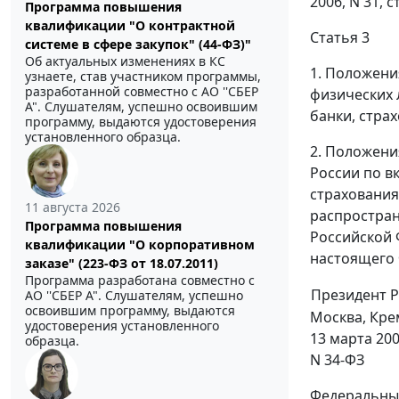
2006, N 31, 
Программа повышения
квалификации "О контрактной
Статья 3
системе в сфере закупок" (44-ФЗ)"
Об актуальных изменениях в КС
1. Положения
узнаете, став участником программы,
разработанной совместно с АО ''СБЕР
физических 
А". Слушателям, успешно освоившим
банки, стра
программу, выдаются удостоверения
установленного образца.
2. Положени
России по в
страхования
11 августа 2026
распростран
Программа повышения
Российской 
квалификации "О корпоративном
настоящего 
заказе" (223-ФЗ от 18.07.2011)
Программа разработана совместно с
Президент 
АО ''СБЕР А". Слушателям, успешно
освоившим программу, выдаются
Москва, Кре
удостоверения установленного
13 марта 200
образца.
N 34-ФЗ
Федеральный