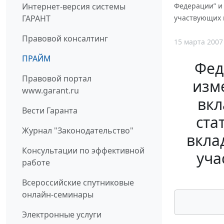
Интернет-версия системы
Федерации” и 
ГАРАНТ
участвующих в
Правовой консалтинг
15 марта 2007
ПРАЙМ
Фед
Правовой портал
изм
www.garant.ru
вкл
Вести Гаранта
ста
Журнал "Законодательство"
вкла
Консультации по эффективной
уча
работе
Всероссийские спутниковые
онлайн-семинары
Электронные услуги