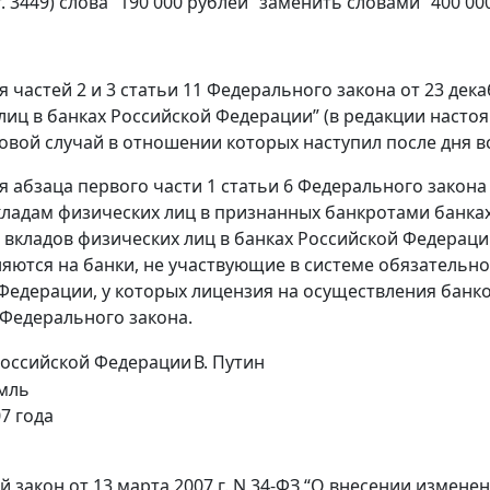
ст. 3449) слова “190 000 рублей” заменить словами “400 00
 частей 2 и 3 статьи 11 Федерального закона от 23 дек
лиц в банках Российской Федерации” (в редакции насто
ховой случай в отношении которых наступил после дня в
я абзаца первого части 1 статьи 6 Федерального закона 
кладам физических лиц в признанных банкротами банках
 вкладов физических лиц в банках Российской Федераци
яются на банки, не участвующие в системе обязательно
Федерации, у которых лицензия на осуществления банко
Федерального закона.
Российской Федерации
В. Путин
мль
7 года
 закон от 13 марта 2007 г. N 34-ФЗ “О внесении измене