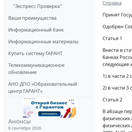
Справка
"Экспресс Проверка"
Принят Госу
Ваши преимущества
Одобрен Сов
Информационный банк
Статья 1
Информационные материалы
Внести в ст
Купить систему ГАРАНТ
банках Росси
следующие 
Телекоммуникационное
обновление
1) в части 2
АНО ДПО «Образовательный
2) в части 3
центр ГАРАНТ»
Статья 2
В абзаце пе
физических 
Анонсы
физических 
8 сентября 2026