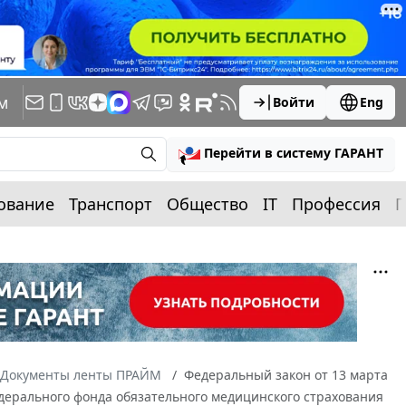
м
Войти
Eng
Перейти в систему ГАРАНТ
ование
Транспорт
Общество
IT
Профессия
П
Документы ленты ПРАЙМ
Федеральный закон от 13 марта
дерального фонда обязательного медицинского страхования