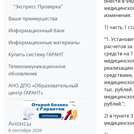
Внести в Фе
"Экспресс Проверка"
медицинског
изменения:
Ваши преимущества
1) часть 1 
Информационный банк
“1. Установ
Информационные материалы
расчетов за
средств на 
Купить систему ГАРАНТ
медицинског
Телекоммуникационное
реализацию
обновление
средствами,
медицинског
АНО ДПО «Образовательный
тыс. рублей
центр ГАРАНТ»
медицинског
рублей.”;
2) в пункте
Анонсы
медицинског
8 сентября 2026