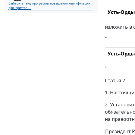
Выберите тему программы повышения квалификации
для юристов ...
Усть-Орды
изложить в 
“
Усть-Орды
”.
Статья 2
1. Настоящи
2. Установи
обязательно
на правоотн
Президент 