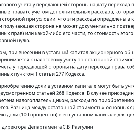
гового учета у передающей стороны на дату перехода 
ные права) с учетом дополнительных расходов, которые
стороной при условии, что эти расходы определены в ка
ли получающая сторона не может документально подтв
ных прав) или какой-либо его части, то стоимость этог
равной нулю.
ом, при внесении в уставный капитал акционерного об
ринимается к налоговому учету по остаточной стоимо
учета у передающей стороны на дату перехода права со
нных пунктом 1 статьи 277 Кодекса.
приобретению доли в уставном капитале могут быть учт
едусмотренном статьей 268 Кодекса. В случае присоедин
етена налогоплательщиком, расходы по приобретению
тся. Разница между остаточной стоимость# основных с
ю доли (100 процентов) в его уставном капитале для ц
 директора Департамента
С.В. Разгулин