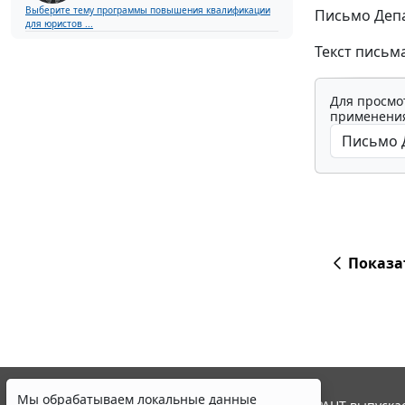
Выберите тему программы повышения квалификации
Письмо Депа
для юристов ...
Текст письм
Для просмо
применения
Показа
Мы обрабатываем локальные данные