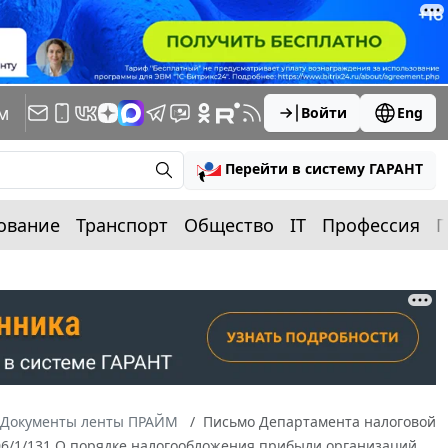
м
Войти
Eng
Перейти в систему ГАРАНТ
ование
Транспорт
Общество
IT
Профессия
П
Документы ленты ПРАЙМ
Письмо Департамента налоговой
-06/1/131 О порядке налогообложения прибыли организаций