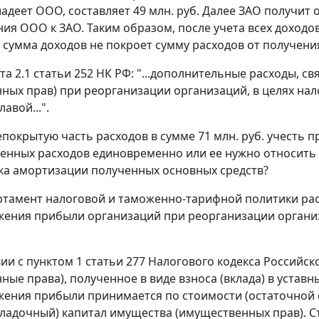
адеет ООО, составляет 49 млн. руб. Далее ЗАО получит
ия ООО к ЗАО. Таким образом, после учета всех доходо
 сумма доходов не покроет сумму расходов от получения
кта 2.1 статьи 252 НК РФ: "...дополнительные расходы, 
ных прав) при реорганизации организаций, в целях на
авой...".
покрытую часть расходов в сумме 71 млн. руб. учесть п
венных расходов единовременно или ее нужно относить 
ка амортизации полученных основных средств?
ртамент налоговой и таможенно-тарифной политики рас
ения прибыли организаций при реорганизации органи
вии с пунктом 1 статьи 277 Налогового кодекса Российск
ные права), полученное в виде взноса (вклада) в уставн
ения прибыли принимается по стоимости (остаточной ст
кладочный) капитал имущества (имущественных прав). С