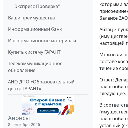
которыми вл
"Экспресс Проверка"
присоединен
Ваши преимущества
балансе ЗАО
Информационный банк
Абзац 3 пун
(имуществен
Информационные материалы
настоящей гл
Купить систему ГАРАНТ
Можно ли не
составе кос
Телекоммуникационное
течение сро
обновление
Ответ: Депа
АНО ДПО «Образовательный
налогооблож
центр ГАРАНТ»
следующее.
В соответст
(имуществен
Анонсы
налогооблож
8 сентября 2026
уставный (с