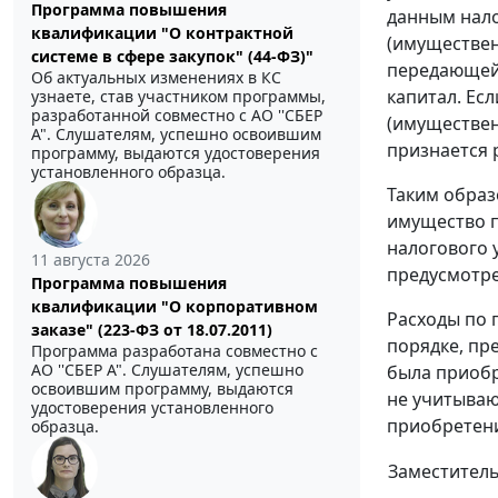
Программа повышения
данным нало
квалификации "О контрактной
(имуществен
системе в сфере закупок" (44-ФЗ)"
передающей 
Об актуальных изменениях в КС
капитал. Ес
узнаете, став участником программы,
разработанной совместно с АО ''СБЕР
(имуществен
А". Слушателям, успешно освоившим
признается 
программу, выдаются удостоверения
установленного образца.
Таким образ
имущество п
налогового 
11 августа 2026
предусмотре
Программа повышения
квалификации "О корпоративном
Расходы по 
заказе" (223-ФЗ от 18.07.2011)
порядке, пр
Программа разработана совместно с
АО ''СБЕР А". Слушателям, успешно
была приобр
освоившим программу, выдаются
не учитываю
удостоверения установленного
приобретени
образца.
Заместитель