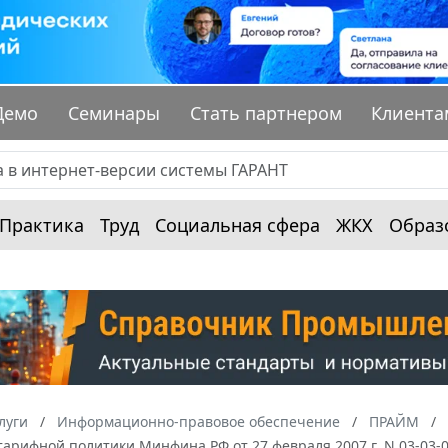
Демо
Семинары
Стать партнером
Клиента
Практика
Труд
Социальная сфера
ЖКХ
Образ
луги
Информационно-правовое обеспечение
ПРАЙМ
тарифной политики Минфина РФ от 27 февраля 2007 г. N 03-03