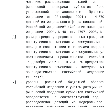
            методике  распределения  дотаций   из     Ф
            финансовой   поддержки   субъектов   Россий
            утвержденной   постановлением    Правительс
            Федерации  от  22 ноября  2004 г.   N 670  
            дотаций из Федерального фонда финансовой по
            Российской Федерации" (Собрание законодател
            Федерации, 2004, N 48, ст. 4797; 2006, N 39
     Дj  -  размер средств, предоставленных гражданам в
            оплату жилого помещения и  коммунальных  ус
            период в соответствии с Правилами предостав
            оплату жилого помещения и коммунальных услу
            постановлением   Правительства   Российской
            14 декабря  2005 г.  N 761  "О предоставлен
            оплату жилого  помещения  и  коммунальных  
            законодательства   Российской   Федерации, 
            ст. 5547);

     Уj  -  уровень   расчетной   бюджетной   обеспечен
            Российской Федерации с учетом дотаций из Фе
            финансовой поддержки субъектов Российской Ф
            определяется  на  соответствующий  год   со
            распределения  дотаций  из  Федерального  ф