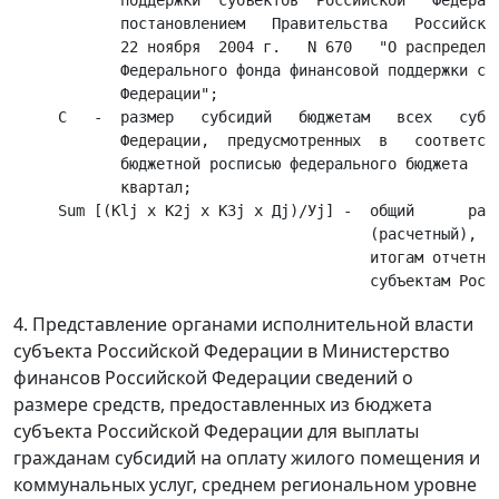
            поддержки  субъектов  Российской   Федераци
            постановлением   Правительства   Российской
            22 ноября  2004 г.   N 670   "О распределен
            Федерального фонда финансовой поддержки суб
            Федерации";

     С   -  размер   субсидий   бюджетам   всех   субъе
            Федерации,  предусмотренных  в   соответств
            бюджетной росписью федерального бюджета  на
            квартал;

     Sum [(Klj x K2j x K3j x Дj)/Уj] -  общий      разм
                                        (расчетный),   
                                        итогам отчетног
4. Представление органами исполнительной власти
субъекта Российской Федерации в Министерство
финансов Российской Федерации сведений о
размере средств, предоставленных из бюджета
субъекта Российской Федерации для выплаты
гражданам субсидий на оплату жилого помещения и
коммунальных услуг, среднем региональном уровне