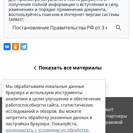
получения полной информации о вступлении в силу,
изменениях и порядке применения документа,
воспользуйтесь поиском в Интернет-версии системы
ГАРАНТ:
Показать все материалы
Мы обрабатываем локальные данные
браузера и используем инструменты
аналитики в целях улучшения и обеспечения
работоспособности сайта, статистических
© ООО "НПП "ГАРАНТ-СЕРВИС", 2026. Система ГАРАНТ
исследований и обзоров. Вы можете
выпускается с 1990 года. Компания "Гарант" и ее партнеры
запретить обработку указанных данных в
являются участниками Российской ассоциации правовой
настройках браузера. Пожалуйста,
информации ГАРАНТ.
ознакомьтесь с условиями их обработки
.