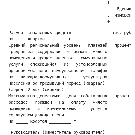
 ------------------------------------------T-----------
                                           .   Единица 
                                           .  измерения
  Размер выплаченных средств                 тыс. рубле
  за _____квартал ________ г.

  Средний  региональный  уровень   платежей   процентов
  граждан за  содержание  и  ремонт  жилого

  помещения и предоставленные  коммунальные

  услуги,  сложившийся   из   установленных

  органом местного  самоуправления  тарифов

  на   жилищно-коммунальные      услуги для

  населения за предыдущий период (квартал)

  (форма 22-жкх (сводная)

  Максимально допустимая  доля  собственных   процентов
  расходов   граждан   на   оплату   жилого

  помещения   и   коммунальных      услуг в

  совокупном доходе семьи

   Руководитель (заместитель руководителя)
