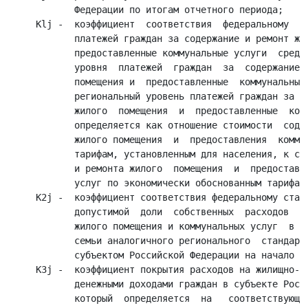
            Федерации по итогам отчетного периода;

     Klj -  коэффициент  соответствия  федеральному   с
            платежей граждан за содержание и ремонт жил
            предоставленные коммунальные услуги  средне
            уровня  платежей  граждан  за  содержание  
            помещения и  предоставленные  коммунальные 
            региональный уровень платежей граждан за со
            жилого  помещения  и  предоставленные  комм
            определяется как отношение стоимости  содер
            жилого помещения  и  предоставления  коммун
            тарифам, установленным для населения, к сто
            и ремонта жилого  помещения  и  предоставле
            услуг по экономически обоснованным тарифам;
     K2j -  коэффициент соответствия федеральному станд
            допустимой  доли  собственных  расходов  гр
            жилого помещения и коммунальных услуг  в  с
            семьи аналогичного регионального  стандарта
            субъектом Российской Федерации на начало от
     K3j -  коэффициент покрытия расходов на жилищно-ко
            денежными доходами граждан в субъекте Росси
            который  определяется  на   соответствующий