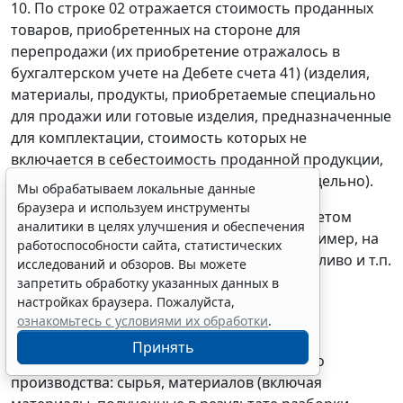
10. По строке 02 отражается стоимость проданных
товаров, приобретенных на стороне для
перепродажи (их приобретение отражалось в
Мы обрабатываем локальные данные
бухгалтерском учете на Дебете счета 41) (изделия,
браузера и используем инструменты
аналитики в целях улучшения и обеспечения
материалы, продукты, приобретаемые специально
работоспособности сайта, статистических
для продажи или готовые изделия, предназначенные
исследований и обзоров. Вы можете
для комплектации, стоимость которых не
запретить обработку указанных данных в
включается в себестоимость проданной продукции,
настройках браузера. Пожалуйста,
а подлежит возмещению покупателями отдельно).
ознакомьтесь с условиями их обработки
.
Принять
Стоимость этих товаров показывается с учетом
полученных возмещений и субсидий (например, на
продаваемые лекарственные средства, топливо и т.п.
).
Erid: 4CQwVszH9pWwojUA9Q3
Реклама
По строке 02 отражается также стоимость
Получите полный доступ к системе
проданных на сторону материально-
ГАРАНТ бесплатно на 3 дня!
производственных запасов несобственного
Получить доступ
производства: сырья, материалов (включая