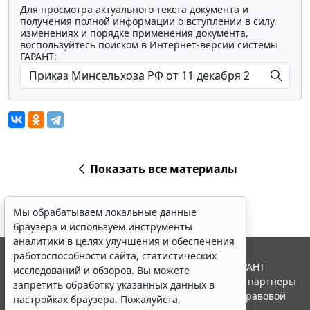
Для просмотра актуального текста документа и
получения полной информации о вступлении в силу,
изменениях и порядке применения документа,
воспользуйтесь поиском в Интернет-версии системы
ГАРАНТ:
Показать все материалы
Мы обрабатываем локальные данные
браузера и используем инструменты
аналитики в целях улучшения и обеспечения
работоспособности сайта, статистических
© ООО "НПП "ГАРАНТ-СЕРВИС", 2026. Система ГАРАНТ
исследований и обзоров. Вы можете
выпускается с 1990 года. Компания "Гарант" и ее партнеры
запретить обработку указанных данных в
являются участниками Российской ассоциации правовой
настройках браузера. Пожалуйста,