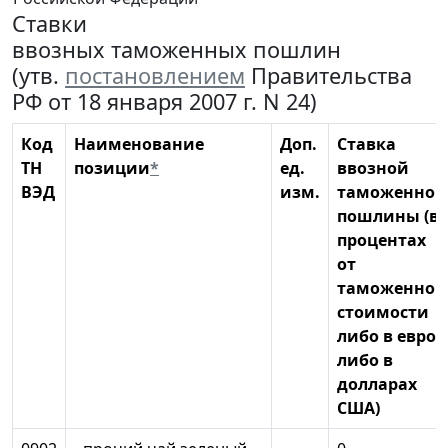
Ставки
ввозных таможенных пошлин
(утв.
постановлением
Правительства
РФ от 18 января 2007 г. N 24)
Код
Наименование
Доп.
Ставка
ТН
позиции
*
ед.
ввозной
ВЭД
изм.
таможенной
пошлины (в
процентах
от
таможенной
стоимости
либо в евро,
либо в
долларах
США)