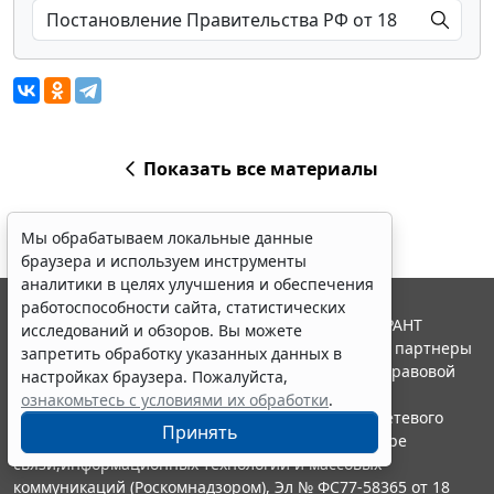
Показать все материалы
Мы обрабатываем локальные данные
браузера и используем инструменты
аналитики в целях улучшения и обеспечения
работоспособности сайта, статистических
© ООО "НПП "ГАРАНТ-СЕРВИС", 2026. Система ГАРАНТ
исследований и обзоров. Вы можете
выпускается с 1990 года. Компания "Гарант" и ее партнеры
запретить обработку указанных данных в
являются участниками Российской ассоциации правовой
настройках браузера. Пожалуйста,
информации ГАРАНТ.
ознакомьтесь с условиями их обработки
.
Портал ГАРАНТ.РУ зарегистрирован в качестве сетевого
Принять
издания Федеральной службой по надзору в сфере
связи,информационных технологий и массовых
коммуникаций (Роскомнадзором), Эл № ФС77-58365 от 18