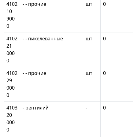
4102
- - прочие
шт
0
10
900
0
4102
- - пикелеванные
шт
0
21
000
0
4102
- - прочие
шт
0
29
000
0
4103
- рептилий
-
0
20
000
0