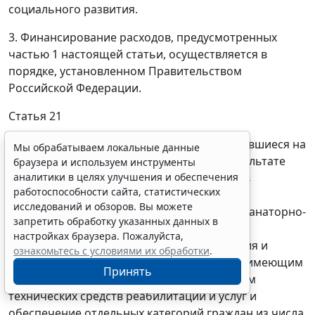
социального развития.
3. Финансирование расходов, предусмотренных
частью 1 настоящей статьи, осуществляется в
порядке, установленном Правительством
Российской Федерации.
Статья 21
Установить, что остатки средств, образовавшиеся на
Мы обрабатываем локальные данные
1 января 2007 года в бюджете Фонда в результате
браузера и используем инструменты
неполного использования Фондом средств
аналитики в целях улучшения и обеспечения
работоспособности сайта, статистических
федерального бюджета на оказание
исследований и обзоров. Вы можете
государственной социальной помощи по санаторно-
запретить обработку указанных данных в
курортному лечению, включая проезд на
настройках браузера. Пожалуйста,
междугородном транспорте к месту лечения и
ознакомьтесь с условиями их обработки
.
обратно, отдельным категориям граждан, имеющим
Принять
на это право, на предоставление инвалидам
технических средств реабилитации и услуг и
обеспечение отдельных категорий граждан из числа