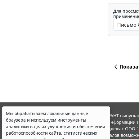
Для просмо
применения
Показа
Мы обрабатываем локальные данные
© ООО "НПП "ГАРАНТ-СЕРВИС", 2026. Система ГАРАНТ выпускае
браузера и используем инструменты
участниками Российской ассоциации правовой информации Г
аналитики в целях улучшения и обеспечения
Все права на материалы сайта ГАРАНТ.РУ принадлежат ООО "
работоспособности сайта, статистических
Полное или частичное воспроизведение материалов возможн