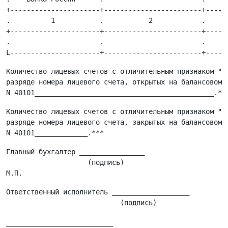
+----------------------+------------------------+------
.          1           .           2            .      
+----------------------+------------------------+------
.                      .                        .      
Количество лицевых счетов с отличительным признаком "3"
разряде номера лицевого счета, открытых на балансовом с
Количество лицевых счетов с отличительным признаком "3"
разряде номера лицевого счета, закрытых на балансовом с
Главный бухгалтер ________________

                    (подпись)

Ответственный исполнитель ___________________

______________________________