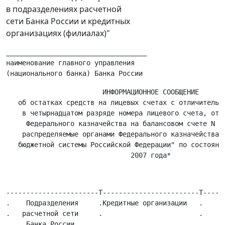
в подразделениях расчетной
сети Банка России и кредитных
организациях (филиалах)"
___________________________________

наименование главного управления

                        ИНФОРМАЦИОННОЕ СООБЩЕНИЕ

   об остатках средств на лицевых счетах с отличительны
    в четырнадцатом разряде номера лицевого счета, откр
     Федерального казначейства на балансовом счете N 40
    распределяемые органами Федерального казначейства м
   бюджетной системы Российской Федерации" по состоянию
-----------------------T------------------------T------
.    Подразделения     .Кредитные организации   .      
.   расчетной сети     .                        .    (г
.    Банка России      .                        .      