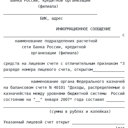
   Банка России, кредитной организации

               (филиала)

_________________________________________

                       ИНФОРМАЦИОННОЕ СООБЩЕНИЕ

___________________________________________________ соо
     наименование подразделения расчетной

        сети Банка России, кредитной

средств на лицевом счете с отличительным признаком "3" 
разряде номера лицевого счета, открытом________________
_______________________________________________________
            наименование органа Федерального казначейст
на балансовом счете N 40101 "Доходы, распределяемые орг
казначейства между уровнями бюджетной системы  Российск
состоянию на "__" января 2007* года составил __________
_______________________________________________________
Указанный лицевой счет открыт _________________________