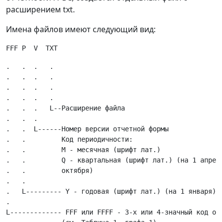
расширением txt.
Имена файлов имеют следующий вид:
.   .  .   .

.   .  .   .

.   .  .   .

.   .  .   .

.   .  .   L--Расширение файла

.   .  .

.   .  L------Номер версии отчетной формы

.   .         Код периодичности:

.   .         M - месячная (шрифт лат.)

.   .         Q - квартальная (шрифт лат.) (на 1 апреля
.   .         октября)

.   .

.   L--------- Y - годовая (шрифт лат.) (на 1 января).

.

L------------- FFF или FFFF - 3-х или 4-значный код отч