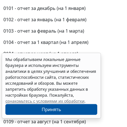
0101 - отчет за декабрь (на 1 января)
0102 - отчет за январь (на 1 февраля)
0103 - отчет за февраль (на 1 марта)
0104 - отчет за 1 квартал (на 1 апреля)
0104 - отчет за март (на 1 апреля)
Мы обрабатываем локальные данные
0105 - отчет за апрель (на 1 мая)
браузера и используем инструменты
аналитики в целях улучшения и обеспечения
0106 - отчет за май (на 1 июня)
работоспособности сайта, статистических
исследований и обзоров. Вы можете
0107 - отчет за 2 квартал (на 1 июля)
запретить обработку указанных данных в
настройках браузера. Пожалуйста,
0107 - отчет за июнь (на 1 июля)
ознакомьтесь с условиями их обработки
.
Принять
0108 - отчет за июль (на 1 августа)
0109 - отчет за август (на 1 сентября)