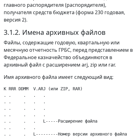
главного распорядителя (распорядителя),
получателя средств бюджета (форма 230 годовая,
версия 2).
3.1.2. Имена архивных файлов
Файлы, содержащие годовую, квартальную или
месячную отчетность ГРБС, перед представлением в
Федеральное казначейство объединяются в
архивный файл с расширением arj, zip или rar.
Имя архивного файла имеет следующий вид:
K RRR DDMM  V.ARJ (или ZIP, RAR)

. .     .   .   .

. .     .   .   .

. .     .   .   .

. .     .   .   .

. .     .   .   L-----Расширение файла

. .     .   .

. .     .   L---------Номер версии архивного файла
