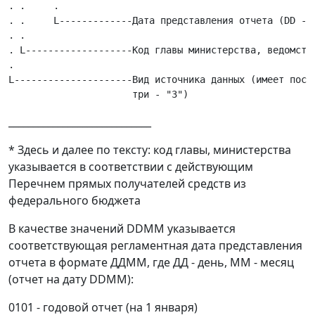
. .     .

. .     L-------------Дата представления отчета (DD - д
. .

. L-------------------Код главы министерства, ведомства
.

L---------------------Вид источника данных (имеет посто
_____________________________
* Здесь и далее по тексту: код главы, министерства
указывается в соответствии с действующим
Перечнем прямых получателей средств из
федерального бюджета
В качестве значений DDМM указывается
соответствующая регламентная дата представления
отчета в формате ДДММ, где ДД - день, ММ - месяц
(отчет на дату DDMM):
0101 - годовой отчет (на 1 января)