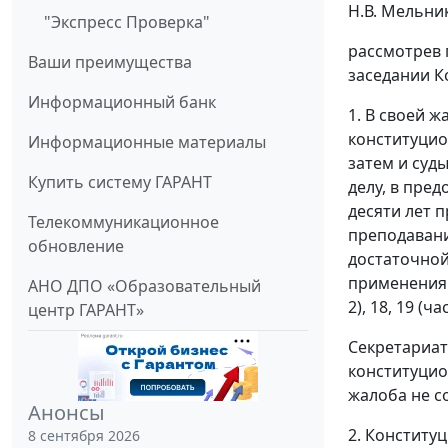
Н.В. Мельник
"Экспресс Проверка"
рассмотрев 
Ваши преимущества
заседании К
Информационный банк
1. В своей 
конституцио
Информационные материалы
затем и суд
Купить систему ГАРАНТ
делу, в пре
десяти лет 
Телекоммуникационное
преподавани
обновление
достаточной
применения 
АНО ДПО «Образовательный
2), 18, 19 (
центр ГАРАНТ»
Секретариат
конституцио
жалоба не с
Анонсы
2. Конститу
8 сентября 2026