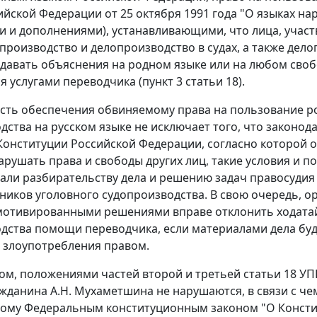
ийской Федерации от 25 октября 1991 года "О языках н
 и дополнениями), устанавливающими, что лица, участ
опроизводство и делопроизводство в судах, а также дел
 давать объяснения на родном языке или на любом сво
 услугами переводчика (пункт 3 статьи 18).
ть обеспечения обвиняемому права на пользование ро
дства на русском языке не исключает того, что законод
) Конституции Российской Федерации, согласно которой 
арушать права и свободы других лиц, такие условия и п
али разбирательству дела и решению задач правосудия 
тников уголовного судопроизводства. В свою очередь, 
мотивированными решениями вправе отклонить ходатай
дства помощи переводчика, если материалами дела буде
 злоупотребления правом.
ом, положениями частей второй и третьей статьи 18 У
жданина А.Н. Мухаметшина не нарушаются, в связи с ч
ному Федеральным конституционным законом "О Консти