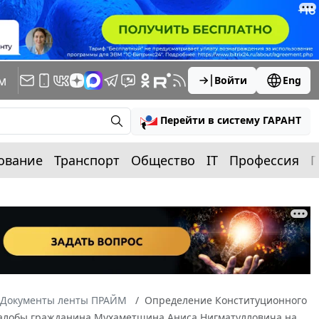
м
Войти
Eng
Перейти в систему ГАРАНТ
ование
Транспорт
Общество
IT
Профессия
П
Документы ленты ПРАЙМ
Определение Конституционного
ю жалобы гражданина Мухаметшина Аниса Нигматулловича на