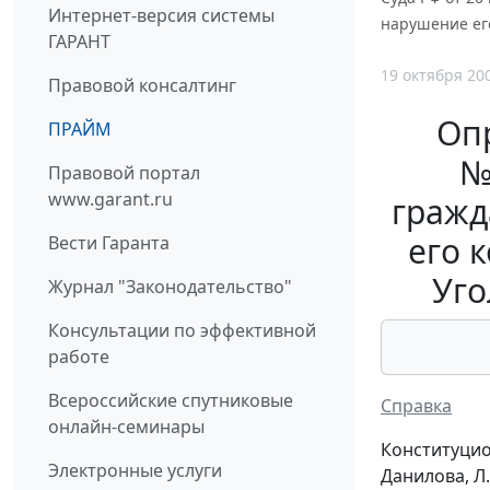
Интернет-версия системы
нарушение его
ГАРАНТ
19 октября 20
Правовой консалтинг
Опр
ПРАЙМ
№
Правовой портал
www.garant.ru
гражд
его 
Вести Гаранта
Уго
Журнал "Законодательство"
Консультации по эффективной
работе
Всероссийские спутниковые
Справка
онлайн-семинары
Конституцион
Электронные услуги
Данилова, Л.