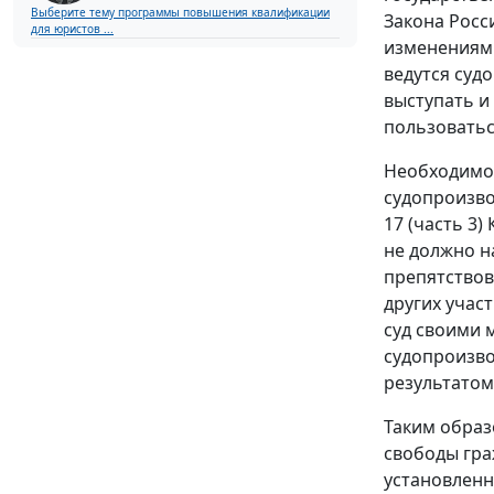
Выберите тему программы повышения квалификации
Закона Росс
для юристов ...
изменениями
ведутся суд
выступать и
пользоваться
Необходимос
судопроизво
17 (часть 3
не должно н
препятствов
других учас
суд своими 
судопроизво
результатом
Таким образ
свободы гра
установлен