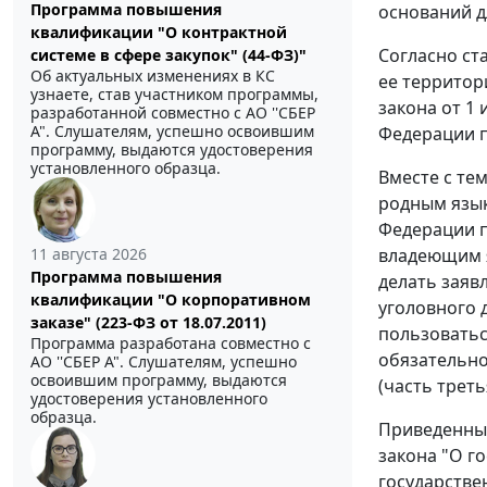
Программа повышения
оснований д
квалификации "О контрактной
Согласно ст
системе в сфере закупок" (44-ФЗ)"
Об актуальных изменениях в КС
ее территор
узнаете, став участником программы,
закона от 1
разработанной совместно с АО ''СБЕР
А". Слушателям, успешно освоившим
Федерации п
программу, выдаются удостоверения
установленного образца.
Вместе с те
родным язык
Федерации п
11 августа 2026
владеющим я
Программа повышения
делать заяв
квалификации "О корпоративном
уголовного 
заказе" (223-ФЗ от 18.07.2011)
пользоватьс
Программа разработана совместно с
обязательно
АО ''СБЕР А". Слушателям, успешно
освоившим программу, выдаются
(часть треть
удостоверения установленного
образца.
Приведенны
закона "О г
государстве