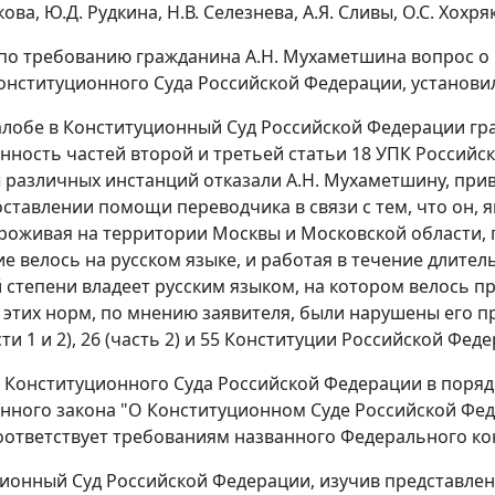
ова, Ю.Д. Рудкина, Н.В. Селезнева, А.Я. Сливы, О.С. Хохря
по требованию гражданина А.Н. Мухаметшина вопрос о
онституционного Суда Российской Федерации, установи
жалобе в Конституционный Суд Российской Федерации г
нность частей второй и третьей статьи 18 УПК Российск
ы различных инстанций отказали А.Н. Мухаметшину, при
доставлении помощи переводчика в связи с тем, что он
проживая на территории Москвы и Московской области, 
е велось на русском языке, и работая в течение длите
 степени владеет русским языком, на котором велось пр
этих норм, по мнению заявителя, были нарушены его прав
части 1 и 2), 26 (часть 2) и 55 Конституции Российской Фед
 Конституционного Суда Российской Федерации в поряд
нного закона "О Конституционном Суде Российской Феде
оответствует требованиям названного Федерального ко
ционный Суд Российской Федерации, изучив представле