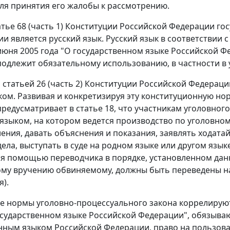
ля принятия его жалобы к рассмотрению.
атье 68 (часть 1) Конституции Российской Федерации г
ии является русский язык. Русский язык в соответствии 
 июня 2005 года "О государственном языке Российской Ф
одлежит обязательному использованию, в частности в 
м статьей 26 (часть 2) Конституции Российской Федерац
ом. Развивая и конкретизируя эту конституционную но
редусматривает в статье 18, что участникам уголовног
зыком, на котором ведется производство по уголовном
ления, давать объяснения и показания, заявлять ходата
дела, выступать в суде на родном языке или другом язык
я помощью переводчика в порядке, установленном данн
му вручению обвиняемому, должны быть переведены на 
я).
е нормы уголовно-процессуального закона коррелирую
осударственном языке Российской Федерации", обязыв
нным языком Российской Федерации, право на пользовани