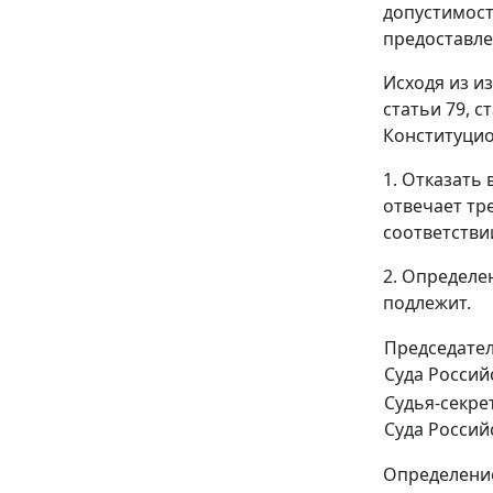
допустимост
предоставле
Исходя из и
статьи 79, 
Конституцио
1. Отказать
отвечает тр
соответстви
2. Определе
подлежит.
Председате
Суда Россий
Судья-секре
Суда Россий
Определение