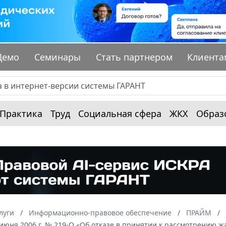
Демо
Семинары
Стать партнером
Клиента
Практика
Труд
Социальная сфера
ЖКХ
Образ
луги
Информационно-правовое обеспечение
ПРАЙМ
0 июня 2006 г. № 219-О «Об отказе в принятии к рассмотрени