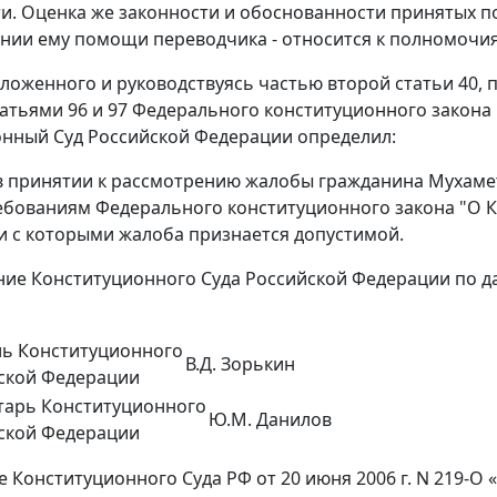
и. Оценка же законности и обоснованности принятых по
нии ему помощи переводчика - относится к полномочи
зложенного и руководствуясь частью второй статьи 40, 
статьями 96 и 97 Федерального конституционного закон
нный Суд Российской Федерации определил:
 в принятии к рассмотрению жалобы гражданина Мухаме
ебованиям Федерального конституционного закона "О К
и с которыми жалоба признается допустимой.
ние Конституционного Суда Российской Федерации по 
ль Конституционного
В.Д. Зорькин
ской Федерации
тарь Конституционного
Ю.М. Данилов
ской Федерации
 Конституционного Суда РФ от 20 июня 2006 г. N 219-О