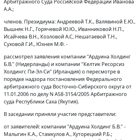
Арбитражного Суда Российской Федерации Иванова
А.А.;
членов. Президиума: Андреевой Т.К., Валявиной Е.Ю.,
Вышняк Н.Г., Горячевой Ю.Ю., Иванниковой Н.П.,
Исайчева В.Н., Козловой А.С, Нешатаевой Т.Н.,
Суховой Г.И., Юхнея М.Ф. -
рассмотрел заявления компании "Ардуина Холдинг
Б.В." (Нидерланды) и компании "Келтик Ресорсиз
Холдингс Пи-Эл-Си" (Ирландия) о пересмотре в
порядке надзора постановления Федерального
арбитражного суда Восточно-Сибирского округа от
11.01.2006 по делу N А58-3154/2005 Арбитражного
суда Республики Саха (Якутия).
В заседании приняли участие представители:
от заявителей: компании "Ардуина Холдинг Б.В." -
Малыгин К.А., Стамкулов А., Хуторецкий Р.Б.;