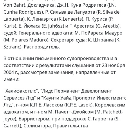
Von Bahr), Докладчика, Дж.Н. Куна Родригеса (J.N.
Cunha Rodrigues), Р. Сильва де Лапуэрта (R. Silva de
Lapuerta), К. Ленаэртса (K.Lenaerts), П. Куриса (P.
Kuris), Е. Йюхаса (E. Juhбsz) и Г. Арестиса (G. Arestis),
судей; Генерального адвоката: М. Пойареса Мадуро
(M. Poiares Maduro); Секретаря суда: К. Штранка (K.
Sztranc), Распорядитель.
В отношении письменного судопроизводства и в
соответствии с результатами слушания от 23 ноября
2004 г., рассмотрев замечания, направленные от
имени:
"Халифакс плс", "Лидс Перманент Девелопмент
Сервисез Лтд" и "Каунти Уайд Проперти Инвестментс
Лтд", г-ном К.П.Е. Ласоком (K.P.E. Lasok), Королевским
адвокатом, и г-ном M. Пачетт-Джойсом (M. Patchett-
Joyce), Барристером, при поддержке С. Гарретта (S.
Garrett), Солиситора, Правительства