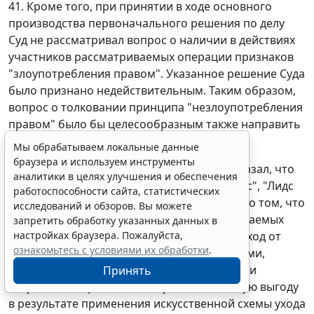
41. Кроме того, при принятии в ходе основного
производства первоначального решения по делу
Суд не рассматривал вопрос о наличии в действиях
участников рассматриваемых операции признаков
"злоупотребления правом". Указанное решение Суда
было признано недействительным. Таким образом,
вопрос о толковании принципа "незлоупотребления
правом" было бы целесообразным также направить
на рассмотрение Суда.
Мы обрабатываем локальные данные
браузера и используем инструменты
42. Обратившийся за разъяснением Суд указал, что
аналитики в целях улучшения и обеспечения
показания директоров компаний "Халифакс", "Лидс
работоспособности сайта, статистических
Девелопмент" и "Каунти" свидетельствуют о том, что
исследований и обзоров. Вы можете
единственной целью участия в рассматриваемых
запретить обработку указанных данных в
настройках браузера. Пожалуйста,
операциях двух последних компаний был уход от
ознакомьтесь с условиями их обработки
.
обязанности уплатить НДС. Другими словами,
компании "Халифакс", "Лидс Девелопмент" и
Принять
"Каунти" намеревались получить налоговую выгоду
в результате применения искусственной схемы ухода