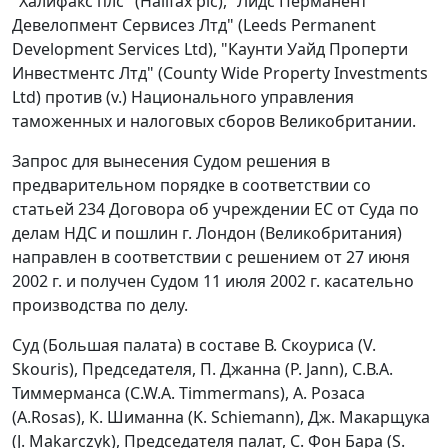
"Халифакс плс" (Halifax plc), "Лидс Перманент
Девелопмент Сервисез Лтд" (Leeds Permanent
Development Services Ltd), "Каунти Уайд Проперти
Инвестментс Лтд" (County Wide Property Investments
Ltd) против (v.) Национального управления
таможенных и налоговых сборов Великобритании.
Запрос для вынесения Судом решения в
предварительном порядке в соответствии со
статьей 234 Договора об учреждении ЕС от Суда по
делам НДС и пошлин г. Лондон (Великобритания)
направлен в соответствии с решением от 27 июня
2002 г. и получен Судом 11 июля 2002 г. касательно
производства по делу.
Суд (Большая палата) в составе В. Скоуриса (V.
Skouris), Председателя, П. Джанна (P. Jann), С.В.А.
Тиммерманса (C.W.A. Timmermans), А. Розаса
(A.Rosas), К. Шиманна (K. Schiemann), Дж. Макарщука
(J. Makarczyk), Председателя палат, С. Фон Бара (S.