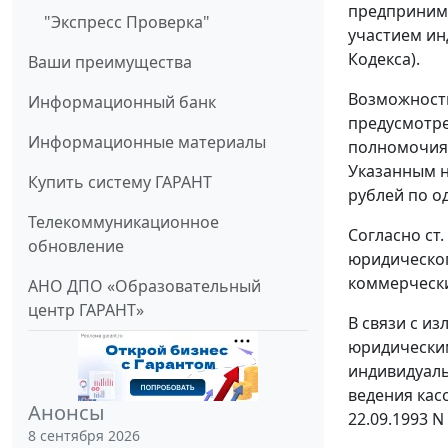
предпринима
"Экспресс Проверка"
участием ин
Кодекса).
Ваши преимущества
Возможность
Информационный банк
предусмотре
Информационные материалы
полномочиям
Указанным н
Купить систему ГАРАНТ
рублей по о
Телекоммуникационное
Согласно ст
обновление
юридическог
коммерчески
АНО ДПО «Образовательный
центр ГАРАНТ»
В связи с и
юридически
индивидуаль
ведения кас
Анонсы
22.09.1993 N 
8 сентября 2026