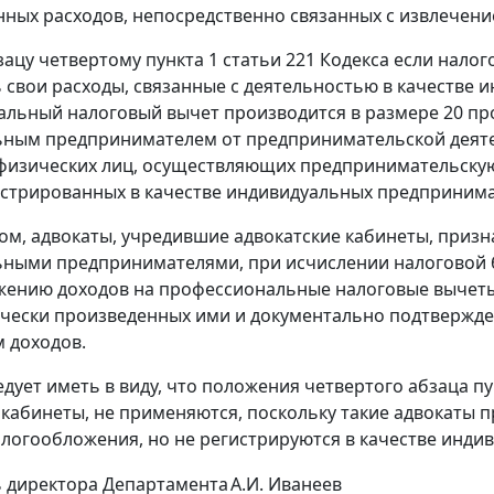
ных расходов, непосредственно связанных с извлечени
зацу четвертому пункта 1 статьи 221 Кодекса если нал
 свои расходы, связанные с деятельностью в качестве
льный налоговый вычет производится в размере 20 пр
ным предпринимателем от предпринимательской деяте
изических лиц, осуществляющих предпринимательскую 
истрированных в качестве индивидуальных предпринима
ом, адвокаты, учредившие адвокатские кабинеты, приз
ьными предпринимателями, при исчислении налоговой
ению доходов на профессиональные налоговые вычеты, 
чески произведенных ими и документально подтвержде
 доходов.
едует иметь в виду, что положения четвертого абзаца пу
 кабинеты, не применяются, поскольку такие адвокат
алогообложения, но не регистрируются в качестве инд
 директора Департамента
А.И. Иванеев