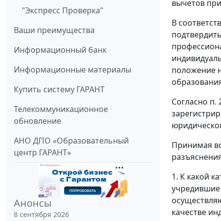
вычетов при
"Экспресс Проверка"
В соответств
Ваши преимущества
подтвердить
профессиона
Информационный банк
индивидуаль
Информационные материалы
положение н
образования
Купить систему ГАРАНТ
Согласно п.
Телекоммуникационное
зарегистрир
обновление
юридическог
АНО ДПО «Образовательный
Принимая во
центр ГАРАНТ»
разъяснени
1. К какой к
учредившие 
осуществляю
Анонсы
качестве ин
8 сентября 2026