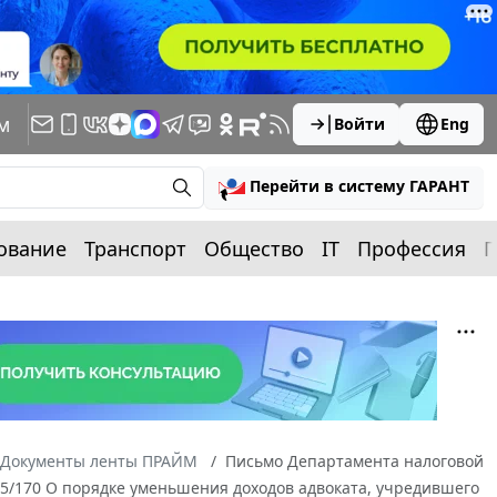
м
Войти
Eng
Перейти в систему ГАРАНТ
ование
Транспорт
Общество
IT
Профессия
П
Документы ленты ПРАЙМ
Письмо Департамента налоговой
05/170 О порядке уменьшения доходов адвоката, учредившего