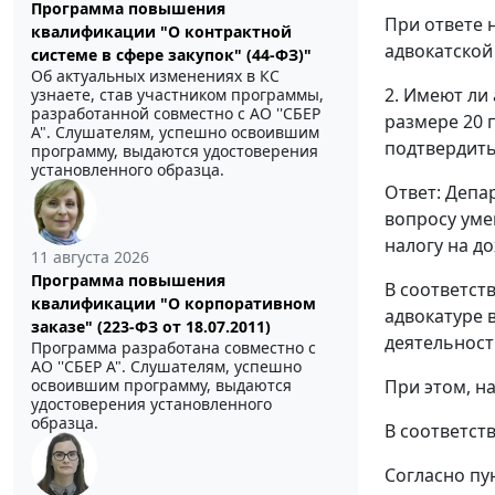
Программа повышения
При ответе н
квалификации "О контрактной
адвокатской
системе в сфере закупок" (44-ФЗ)"
Об актуальных изменениях в КС
2. Имеют ли
узнаете, став участником программы,
разработанной совместно с АО ''СБЕР
размере 20 п
А". Слушателям, успешно освоившим
подтвердить
программу, выдаются удостоверения
установленного образца.
Ответ: Депа
вопросу уме
налогу на д
11 августа 2026
Программа повышения
В соответств
квалификации "О корпоративном
адвокатуре 
заказе" (223-ФЗ от 18.07.2011)
деятельност
Программа разработана совместно с
АО ''СБЕР А". Слушателям, успешно
При этом, н
освоившим программу, выдаются
удостоверения установленного
образца.
В соответст
Согласно пу