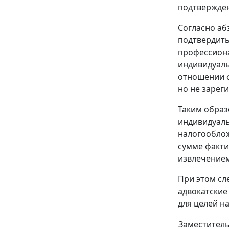
подтвержден
Согласно аб
подтвердить
профессиона
индивидуаль
отношении ф
но не зарег
Таким образ
индивидуал
налогооблож
сумме факти
извлечением
При этом сл
адвокатские
для целей н
Заместитель