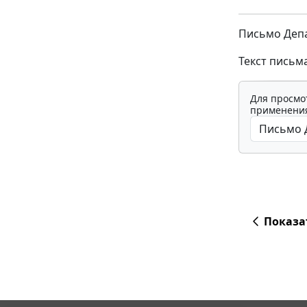
Письмо Депа
Текст письм
Для просмо
применения
Показа