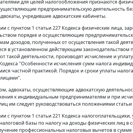
телями для целей налогообложения признаются физиче
существляющие предпринимательскую деятельность без
адвокаты, учредившие адвокатские кабинеты.
вии с пунктом 1 статьи 227 Кодекса физические лица, 
ьством порядке и осуществляющие предпринимательск
ммам доходов, полученных от осуществления такой деяте
я в установленном действующим законодательством по
от такой деятельности, производят исчисление и уплату
 Кодекса "Особенности исчисления сумм налога индив
ся частной практикой. Порядок и сроки уплаты налога
лицами".
ом, адвокаты, осуществляющие адвокатскую деятельнос
ения к индивидуальным предпринимателям и при исчис
лиц им следует руководствоваться положениями статьи 
ии с пунктом 1 статьи 221 Кодекса налогоплательщики, у
налоговой базы по налогу на доходы физических лиц в с
лучение профессиональных налоговых вычетов в сумме