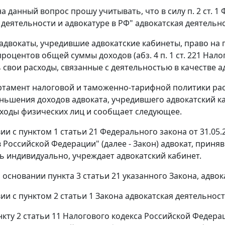
а данный вопрос прошу учитывать, что в силу п. 2 ст. 1 
 деятельности и адвокатуре в РФ" адвокатская деятельн
 адвокаты, учредившие адвокатские кабинеты, право на
роцентов общей суммы доходов (абз. 4 п. 1 ст. 221 Нало
 свои расходы, связанные с деятельностью в качестве а
ртамент налоговой и таможенно-тарифной политики расс
ньшения доходов адвоката, учредившего адвокатский к
оходы физических лиц и сообщает следующее.
ии с пунктом 1 статьи 21 Федерального закона от 31.05
в Российской Федерации" (далее - Закон) адвокат, при
ь индивидуально, учреждает адвокатский кабинет.
а основании пункта 3 статьи 21 указанного Закона, адво
вии с пунктом 2 статьи 1 Закона адвокатская деятельно
нкту 2 статьи 11 Налогового кодекса Российской Федера