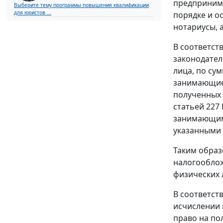
предпринима
Выберите тему программы повышения квалификации
для юристов ...
порядке и о
нотариусы, 
В соответст
законодател
лица, по су
занимающиес
полученных 
статьей 227
занимающими
указанными 
Таким образ
налогооблож
физических 
В соответств
исчислении 
право на по