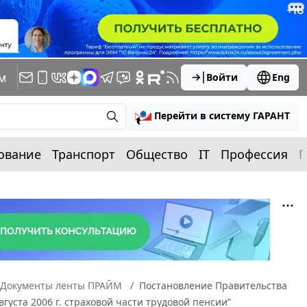
м
Войти
Eng
Перейти в систему ГАРАНТ
ование
Транспорт
Общество
IT
Профессия
П
Документы ленты ПРАЙМ
Постановление Правительства
густа 2006 г. страховой части трудовой пенсии”