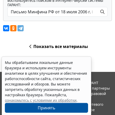
воспользуйтесь поиском в Интернет-версии системы
ГАРАНТ:
Показать все материалы
Мы обрабатываем локальные данные
браузера и используем инструменты
аналитики в целях улучшения и обеспечения
работоспособности сайта, статистических
© ООО "НПП "ГАРАНТ-СЕРВИС", 2026. Система ГАРАНТ
исследований и обзоров. Вы можете
выпускается с 1990 года. Компания "Гарант" и ее партнеры
запретить обработку указанных данных в
являются участниками Российской ассоциации правовой
настройках браузера. Пожалуйста,
информации ГАРАНТ.
ознакомьтесь с условиями их обработки
.
Портал ГАРАНТ.РУ зарегистрирован в качестве сетевого
Принять
издания Федеральной службой по надзору в сфере