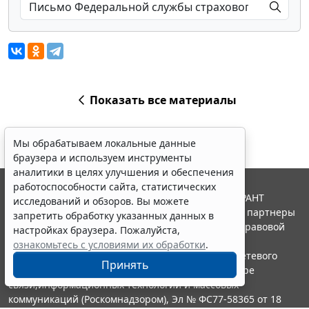
Показать все материалы
Мы обрабатываем локальные данные
браузера и используем инструменты
аналитики в целях улучшения и обеспечения
работоспособности сайта, статистических
© ООО "НПП "ГАРАНТ-СЕРВИС", 2026. Система ГАРАНТ
исследований и обзоров. Вы можете
выпускается с 1990 года. Компания "Гарант" и ее партнеры
запретить обработку указанных данных в
являются участниками Российской ассоциации правовой
настройках браузера. Пожалуйста,
информации ГАРАНТ.
ознакомьтесь с условиями их обработки
.
Портал ГАРАНТ.РУ зарегистрирован в качестве сетевого
Принять
издания Федеральной службой по надзору в сфере
связи,информационных технологий и массовых
коммуникаций (Роскомнадзором), Эл № ФС77-58365 от 18