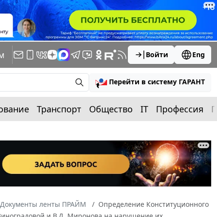
м
Войти
Eng
Перейти в систему ГАРАНТ
ование
Транспорт
Общество
IT
Профессия
П
Документы ленты ПРАЙМ
Определение Конституционного
. Виноградовой и В.Д. Миронова на нарушение их