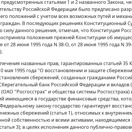
, предусмотренных
статьями 1
и
2
названного Закона, че
ительству Российской Федерации было предписано разр
его положений с учетом всех возможных путей и меха
граждан. В последующих решениях Конституционный С
 силу данного решения, отмечая, что
Конституция
Росс
восприняла положения прежней
Конституции
об имущес
ия
от 28 июня 1995 года N 38-О
,
от 28 июня 1995 года N 39
).
спечения названных прав, гарантированных
статьей 35
К
10 мая 1995 года "О восстановлении и защите сбереже
становления сбережений, созданных гражданами Росси
 Сберегательный банк Российской Федерации и вкладов (
 (ОАО "Росгосстрах" и общества системы Росгосстраха)
 имеющиеся в государстве финансовые средства, котор
Федеральному закону государство гарантирует восстан
енежных сбережений (
статья 1
), относимых к внутренне
нной собственностью и всеми активами, находящимися
статья 3
); в целях исполнения данного публично-право