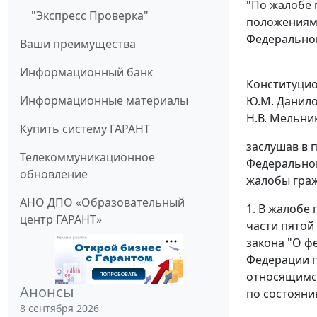
"По жалобе 
"Экспресс Проверка"
положениями
Федеральног
Ваши преимущества
Информационный банк
Конституцион
Информационные материалы
Ю.М. Данилов
Н.В. Мельник
Купить систему ГАРАНТ
заслушав в 
Телекоммуникационное
Федеральног
обновление
жалобы граж
АНО ДПО «Образовательный
1. В жалобе
центр ГАРАНТ»
части пятой
закона "О ф
Федерации п
относящимся
Анонсы
по состояни
8 сентября 2026