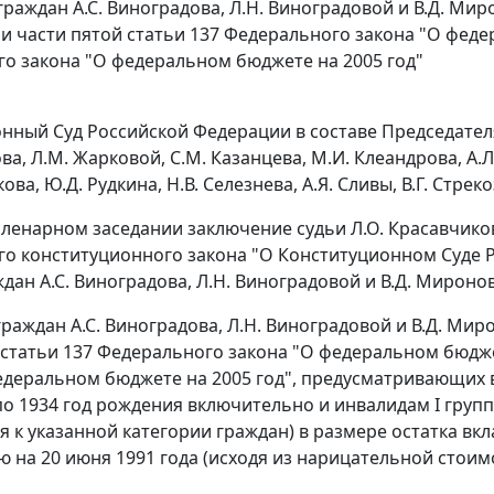
граждан А.С. Виноградова, Л.Н. Виноградовой и В.Д. Ми
 части пятой статьи 137 Федерального закона "О федер
о закона "О федеральном бюджете на 2005 год"
ный Суд Российской Федерации в составе Председателя В
а, Л.М. Жарковой, С.М. Казанцева, М.И. Клеандрова, А.Л
ова, Ю.Д. Рудкина, Н.В. Селезнева, А.Я. Сливы, В.Г. Стреко
пленарном заседании заключение судьи Л.О. Красавчик
о конституционного закона "О Конституционном Суде 
дан А.С. Виноградова, Л.Н. Виноградовой и В.Д. Миронов
 граждан А.С. Виноградова, Л.Н. Виноградовой и В.Д. М
 статьи 137
Федерального закона "О федеральном бюджет
едеральном бюджете на 2005 год", предусматривающих
о 1934 год рождения включительно и инвалидам I групп
 к указанной категории граждан) в размере остатка вк
ю на 20 июня 1991 года (исходя из нарицательной стоимо