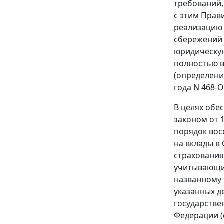
требований
с этим Прав
реализацию 
сбережений 
юридическую
полностью 
(определен
года N 468-О
В целях обе
законом
от 
порядок вос
на вклады в
страхования
учитывающий
названному 
указанных д
государстве
Федерации (