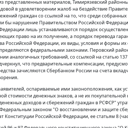
 из представленных материалов, Тимирязевский районный
адовой в удовлетворении жалоб на бездействие Правит
ежений граждан со ссылкой на то, что среди собранных 
и бы нарушение Правительством Российской Федерации 
Федерации лишь устанавливаются порядок осуществлен
еющих право на их получение, а порядок перевода гар
ва Российской Федерации, их виды, условия и формы их
пределяются федеральными законами. Перовский районн
нии аналогичных требований, со ссылкой на
статью 137
одчеркнул, что предварительные компенсации, предус
едства зачисляются Сбербанком России на счета вклад
ворения.
аявителей, оспариваемые ими законоположения, как ус
ой стоимости денежных знаков, а не их покупательной с
денежных доходов и сбережений граждан в РСФСР" утрати
Федеральным законом
"О восстановлении и защите сбе
т Конституции Российской Федерации, ее статьям 8 (
ча
тей 96
и
97
Федерального конституционного закона "О 