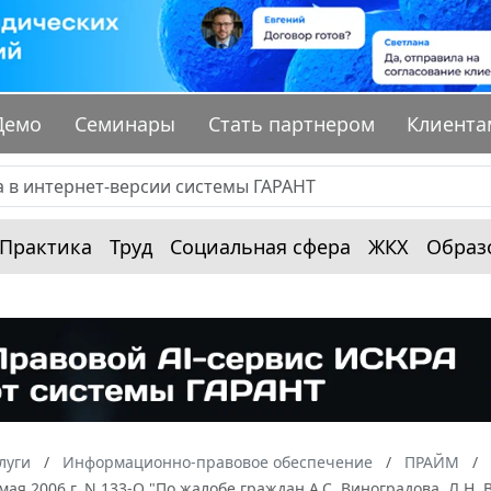
Демо
Семинары
Стать партнером
Клиента
Практика
Труд
Социальная сфера
ЖКХ
Образ
луги
Информационно-правовое обеспечение
ПРАЙМ
 мая 2006 г. N 133-О "По жалобе граждан А.С. Виноградова, Л.Н