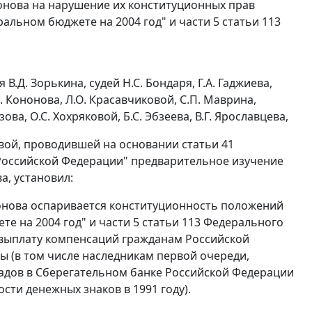
ронова на нарушение их конституционных прав
альном бюджете на 2004 год" и части 5 статьи 113
.Д. Зорькина, судей Н.С. Бондаря, Г.А. Гаджиева,
. Кононова, Л.О. Красавчиковой, С.П. Маврина,
зова, О.С. Хохряковой, Б.С. Эбзеева, В.Г. Ярославцева,
овой, проводившей на основании
статьи 41
Российской Федерации" предварительное изучение
а, установил:
иронова оспаривается конституционность положений
е на 2004 год" и
части 5 статьи 113
Федерального
 выплату компенсаций гражданам Российской
ы (в том числе наследникам первой очереди,
ладов в Сберегательном банке Российской Федерации
сти денежных знаков в 1991 году).