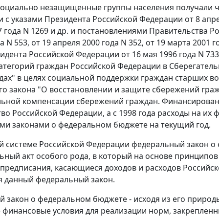
социально незащищенные группы населения получали ч
и с указами Президента Российской Федерации
от 8 апр
 года N 1269
и др. и постановлениями Правительства Р
а N 553
,
от 19 апреля 2000 года N 352
,
от 19 марта 2001 г
идента Российской Федерации от 16 мая 1996 года N 73
атегорий граждан Российской Федерации в Сберегатель
одах" в целях социальной поддержки граждан старших в
го закона
"О восстановлении и защите сбережений гра
ьной компенсации сбережений граждан. Финансирован
во Российской Федерации, а с 1998 года расходы на их
и законами о федеральном бюджете на текущий год.
ой системе Российской Федерации федеральный закон о
ьный акт особого рода, в который на основе принципов
предписания, касающиеся доходов и расходов Российск
 данный федеральный закон.
 закон о федеральном бюджете - исходя из его природы
финансовые условия для реализации норм, закрепленны