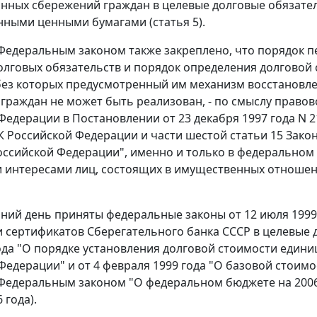
нных сбережений граждан в целевые долговые обязате
нными ценными бумагами (
статья 5
).
едеральным законом также закреплено, что порядок пе
олговых обязательств и порядок определения долгово
 без которых предусмотренный им механизм восстановл
граждан не может быть реализован, - по смыслу прав
 Федерации в
Постановлении
от 23 декабря 1997 года N 
ГК Российской Федерации и части шестой статьи 15 Зак
оссийской Федерации", именно и только в федеральном
 интересами лиц, состоящих в имущественных отношения
шний день приняты федеральные законы
от 12 июля 1999
и сертификатов Сберегательного банка СССР в целевые
ода
"О порядке установления долговой стоимости едини
 Федерации" и
от 4 февраля 1999 года
"О базовой стоимо
Федеральным законом
"О федеральном бюджете на 2006 
 года).