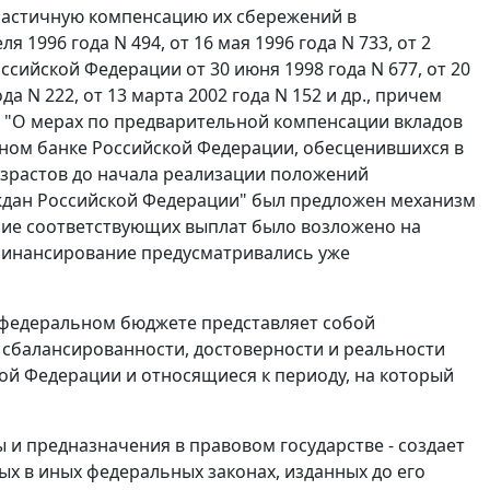
астичную компенсацию их сбережений в
еля 1996 года N 494
,
от 16 мая 1996 года N 733
,
от 2
оссийской Федерации
от 30 июня 1998 года N 677
,
от 20
ода N 222
,
от 13 марта 2002 года N 152
и др., причем
3 "О мерах по предварительной компенсации вкладов
ном банке Российской Федерации, обесценившихся в
озрастов до начала реализации положений
ждан Российской Федерации" был предложен механизм
ие соответствующих выплат было возложено на
 финансирование предусматривались уже
 федеральном бюджете представляет собой
 сбалансированности, достоверности и реальности
ой Федерации и относящиеся к периоду, на который
 и предназначения в правовом государстве - создает
х в иных федеральных законах, изданных до его