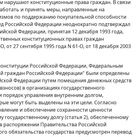
м нарушают конституционные права граждан. В связи
аботать и принять меры, направленные на
низмов по поддержанию покупательной способности
уд Российской Федерации неоднократно подтверждал
ийской Федерации, принятая 12 декабря 1993 года,
твенных конституционных правах граждан
-О
,
от 27 сентября 1995 года N 61-О
,
от 18 декабря 2003
онституции Российской Федерации,
Федеральным
ний граждан Российской Федерации" были определены
йской Федерации путем помещения денежных средств
взносов) в организациях государственного
 и порядок управления внутренним долгом,
ые могут быть выделены на эти цели. Согласно
овление и обеспечение сохранности ценности
му государственному долгу (
статья 2
), обеспеченному
 в распоряжении Правительства Российской
вого обязательства государства предусмотрен перевод