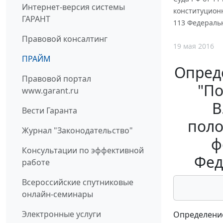
Интернет-версия системы
конституционн
ГАРАНТ
113 Федеральн
Правовой консалтинг
19 мая 2016
ПРАЙМ
Опреде
Правовой портал
"По
www.garant.ru
В
Вести Гаранта
поло
Журнал "Законодательство"
ф
Консультации по эффективной
Фед
работе
Всероссийские спутниковые
онлайн-семинары
Электронные услуги
Определение