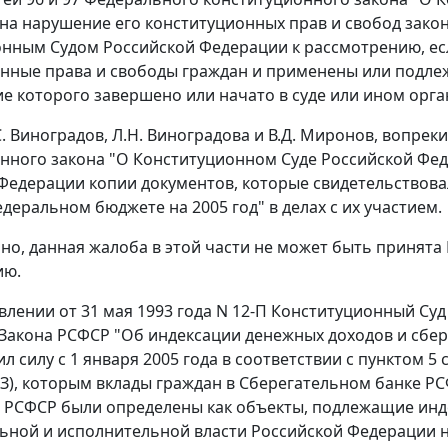
на нарушение его конституционных прав и свобод зако
нным Судом Российской Федерации к рассмотрению, е
нные права и свободы граждан и применены или подлеж
е которого завершено или начато в суде или ином орг
С. Виноградов, Л.Н. Виноградова и В.Д. Миронов, вопре
нного закона "О Конституционном Суде Российской Фед
Федерации копии документов, которые свидетельствов
едеральном бюджете на 2005 год" в делах с их участием.
но, данная жалоба в этой части не может быть принят
ию.
влении
от 31 мая 1993 года N 12-П Конституционный Су
Закона
РСФСР "Об индексации денежных доходов и сбере
ил силу с 1 января 2005 года в соответствии с
пунктом 5 
ФЗ), которым вклады граждан в Сберегательном банке Р
 РСФСР были определены как объекты, подлежащие инд
ьной и исполнительной власти Российской Федерации