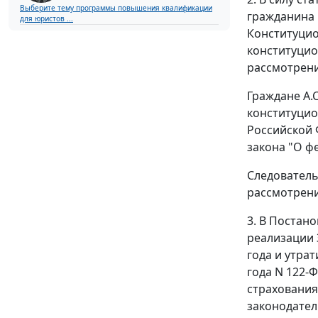
Выберите тему программы повышения квалификации
гражданина 
для юристов ...
Конституцио
конституцио
рассмотрени
Граждане А.
конституцио
Российской 
закона "О ф
Следователь
рассмотрен
3. В
Постано
реализации
года и утрат
года N 122-
страхования
законодател