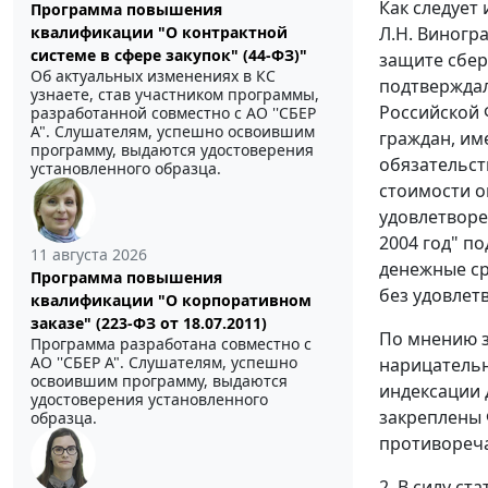
Как следует
Программа повышения
квалификации "О контрактной
Л.Н. Виногр
системе в сфере закупок" (44-ФЗ)"
защите сбер
Об актуальных изменениях в КС
подтверждал
узнаете, став участником программы,
Российской 
разработанной совместно с АО ''СБЕР
А". Слушателям, успешно освоившим
граждан, им
программу, выдаются удостоверения
обязательст
установленного образца.
стоимости о
удовлетворе
2004 год" п
11 августа 2026
денежные ср
Программа повышения
без удовлет
квалификации "О корпоративном
заказе" (223-ФЗ от 18.07.2011)
По мнению з
Программа разработана совместно с
АО ''СБЕР А". Слушателям, успешно
нарицательн
освоившим программу, выдаются
индексации 
удостоверения установленного
закреплены
образца.
противореча
2. В силу
ста