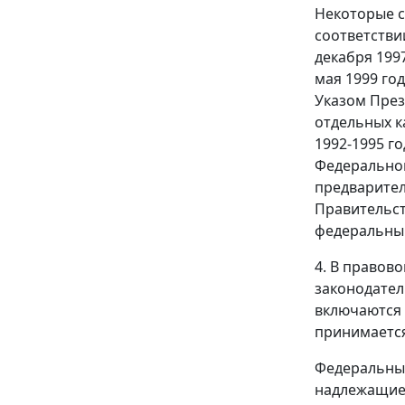
Некоторые 
соответстви
декабря 1997
мая 1999 год
Указом
През
отдельных к
1992-1995 г
Федерально
предварител
Правительст
федеральным
4. В правов
законодател
включаются 
принимается
Федеральный
надлежащие 