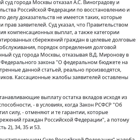
 суд города Москвы отказал А.С. Виноградову и
ельства Российской Федерации по восстановлению и
по делу доказательств не имеется таких, которые
прав заявителей. Суд указал, что Правительством
ия компенсационных выплат, а также категории
антированных сбережений граждан в целевые долговые
 обслуживания, порядок определения долговой
ый суд города Москвы, отказывая В.Д. Миронову в
Федерального закона "О федеральном бюджете на
мотренные данной
статьей
, реально производятся,
чиков. Кассационные жалобы заявителей оставлены
танавливающие выплату остатка вкладов исходя из
пособности, - в условиях, когда
Закон
РСФСР "Об
л силу, - отменяют и те гарантии, которые
режений граждан Российской Федерации", а потому
сть 2
),
34
,
35
и
53
.
Конституционном Суде Российской Федерации" жалоба