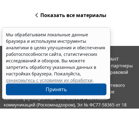
Показать все материалы
Мы обрабатываем локальные данные
браузера и используем инструменты
аналитики в целях улучшения и обеспечения
работоспособности сайта, статистических
© ООО "НПП "ГАРАНТ-СЕРВИС", 2026. Система ГАРАНТ
исследований и обзоров. Вы можете
выпускается с 1990 года. Компания "Гарант" и ее партнеры
запретить обработку указанных данных в
являются участниками Российской ассоциации правовой
настройках браузера. Пожалуйста,
информации ГАРАНТ.
ознакомьтесь с условиями их обработки
.
Портал ГАРАНТ.РУ зарегистрирован в качестве сетевого
Принять
издания Федеральной службой по надзору в сфере
связи,информационных технологий и массовых
коммуникаций (Роскомнадзором), Эл № ФС77-58365 от 18
июня 2014 года.
16+
Контакты
8-800-200-88-88