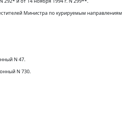
 292* и от 14 ноября 1994 г. N 299**.
местителей Министра по курируемым направлениям
онный N 47.
ионный N 730.