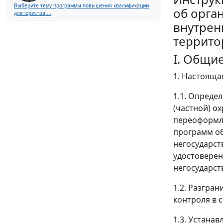
Выберите тему программы повышения квалификации
об орга
для юристов ...
внутрен
террито
I. Общи
1. Настоящая
1.1. Опреде
(частной) о
переоформле
программ об
негосударст
удостоверен
негосударст
1.2. Разгра
контроля в 
1.3. Устана