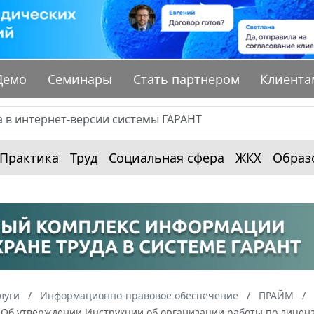
Демо
Семинары
Стать партнером
Клиента
Практика
Труд
Социальная сфера
ЖКХ
Образ
луги
Информационно-правовое обеспечение
ПРАЙМ
7 "Об утверждении Инструкции об организации работы по лице