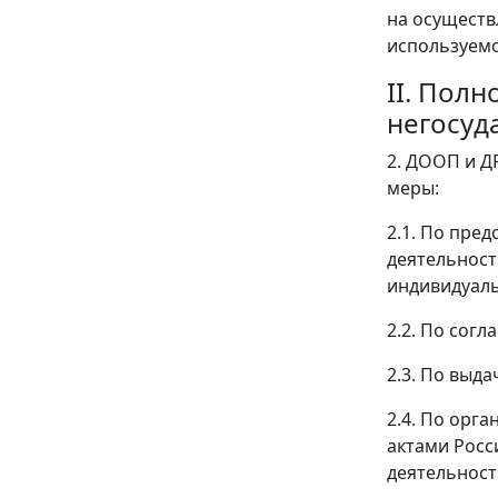
на осуществ
используемо
II. Пол
негосуд
2. ДООП и Д
меры:
2.1. По пре
деятельнос
индивидуал
2.2. По сог
2.3. По выд
2.4. По орг
актами Росс
деятельност