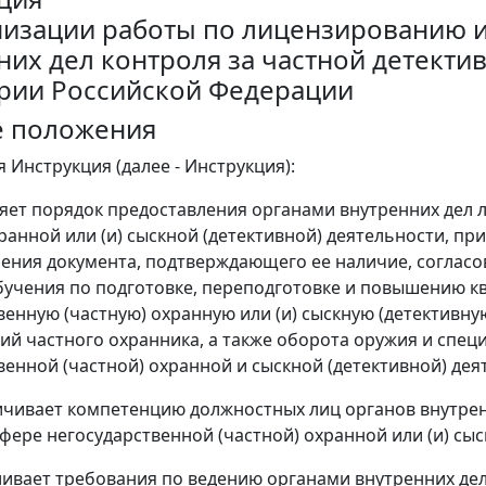
низации работы по лицензированию 
них дел контроля за частной детекти
рии Российской Федерации
е положения
 Инструкция (далее - Инструкция):
ляет порядок предоставления органами внутренних дел
хранной или (и) сыскной (детективной) деятельности, п
ния документа, подтверждающего ее наличие, согласов
учения по подготовке, переподготовке и повышению к
венную (частную) охранную или (и) сыскную (детективн
ий частного охранника, а также оборота оружия и спец
венной (частной) охранной и сыскной (детективной) дея
ничивает компетенцию должностных лиц органов внутре
сфере негосударственной (частной) охранной или (и) сыс
вливает требования по ведению органами внутренних де