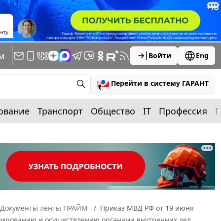
м
Войти
Eng
Перейти в систему ГАРАНТ
ование
Транспорт
Общество
IT
Профессия
П
Документы ленты ПРАЙМ
Приказ МВД РФ от 19 июня
нзированию и осуществлению органами внутренних дел