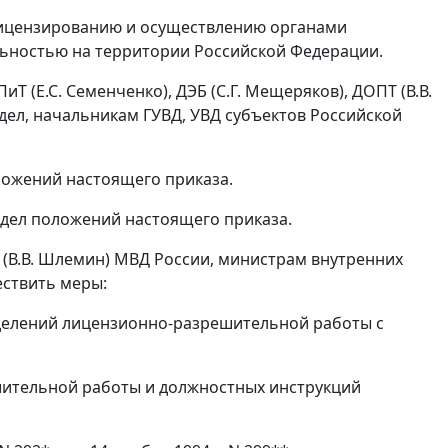
лицензированию и осуществлению органами
ельностью на территории Российской Федерации.
Т (Е.С. Семенченко), ДЭБ (С.Г. Мещеряков), ДОПТ (В.В.
дел, начальникам ГУВД, УВД субъектов Российской
оложений настоящего приказа.
 дел положений настоящего приказа.
О (В.В. Шлемин) МВД России, министрам внутренних
ествить меры:
зделений лицензионно-разрешительной работы с
шительной работы и должностных инструкций