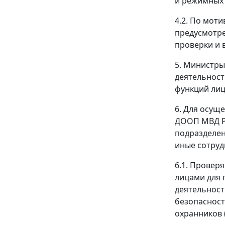
и режимных 
4.2. По мот
предусмотре
проверки и 
5. Министры
деятельнос
функций лиц
6. Для осущ
ДООП МВД Р
подразделен
иные сотруд
6.1. Провер
лицами для 
деятельност
безопасност
охранников 