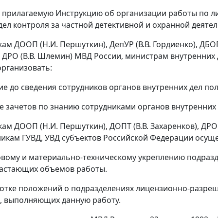
ь прилагаемую Инструкцию об организации работы по 
дел контроля за частной детективной и охранной деят
ам ДООП (Н.И. Першуткин), ДепУР (В.В. Гордиенко), ДБОПи
, ДРО (В.В. Шлемин) МВД России, министрам внутренних 
рганизовать:
ние до сведения сотрудников органов внутренних дел п
ие зачетов по знанию сотрудниками органов внутренних
кам ДООП (Н.И. Першуткин), ДОПТ (В.В. Захаренков), ДР
никам ГУВД, УВД субъектов Российской Федерации осущ
ровому и материально-техническому укреплению подра
растающих объемов работы.
ботке положений о подразделениях лицензионно-разре
, выполняющих данную работу.