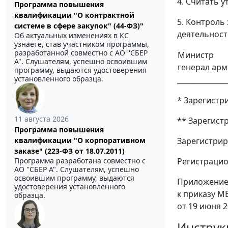
4. Считать у
Программа повышения
квалификации "О контрактной
5. Контроль
системе в сфере закупок" (44-ФЗ)"
деятельност
Об актуальных изменениях в КС
узнаете, став участником программы,
разработанной совместно с АО ''СБЕР
Министр
А". Слушателям, успешно освоившим
генерал ар
программу, выдаются удостоверения
установленного образца.
______________
* Зарегистри
11 августа 2026
** Зарегист
Программа повышения
квалификации "О корпоративном
Зарегистрир
заказе" (223-ФЗ от 18.07.2011)
Программа разработана совместно с
Регистрацио
АО ''СБЕР А". Слушателям, успешно
освоившим программу, выдаются
Приложени
удостоверения установленного
к приказу М
образца.
от 19 июня 2
Инструк