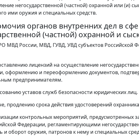
ление негосударственной (частной) охранной или (и) сыс
го ими оружия и специальных средств.
номочия органов внутренних дел в сф
арственной (частной) охранной и сыс
РО МВД России, МВД, ГУВД, УВД субъектов Российской
доставлению лицензий на осуществление негосударственн
ти, оформлению и переоформлению документов, подтве
ьным предпринимателям.
ласованию уставов служб безопасности юридических лиц.
аче, продлению срока действия удостоверений охранника
анизации контрольных мероприятий, предусмотренных
ийской Федерации, регламентирующими негосударственн
ь и оборот оружия, патронов к нему и специальных сред