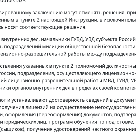
объектах*.
ивированному заключению могут отменять решения, пр
нным в пункте 2 настоящей Инструкции, в исключитель
выносят соответствующие решения.
 внутренних дел, начальники ГУВД, УВД субъекта Росси
ть подразделений милиции общественной безопасности
ензионно-разрешительной работы между подразделени
ествления указанных в пункте 2 полномочий должност
оссии, подразделения, осуществляющего лицензионно
ий лицензионно-разрешительной работы МВД, ГУВД, УВ
ники органов внутренних дел в пределах своей компете
яют и устанавливают достоверность сведений в докуме
получения лицензий на осуществление негосударственно
и, оформления (переоформления) документов, подтверж
и юридических лиц, программ обучения по подготовке
(сыщиков), получения удостоверений частного охранник