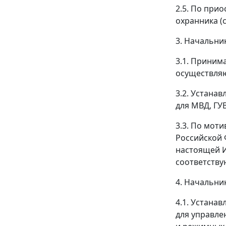
2.5. По при
охранника (
3. Начальни
3.1. Приним
осуществляю
3.2. Устана
для МВД, ГУ
3.3. По мот
Российской 
настоящей И
соответств
4. Начальни
4.1. Устана
для управле