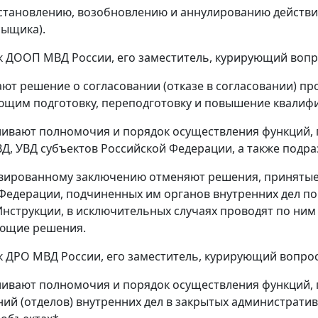
остановлению, возобновлению и аннулированию действи
сыщика).
к ДООП МВД России, его заместитель, курирующий воп
ают решение о согласовании (отказе в согласовании) п
щим подготовку, переподготовку и повышение квалифи
вливают полномочия и порядок осуществления функций,
ВД, УВД субъектов Российской Федерации, а также под
ивированному заключению отменяют решения, принятые
Федерации, подчиненных им органов внутренних дел по
нструкции, в исключительных случаях проводят по ним
ующие решения.
к ДРО МВД России, его заместитель, курирующий вопр
вливают полномочия и порядок осуществления функций,
ний (отделов) внутренних дел в закрытых администрат