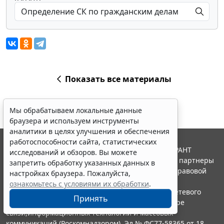
Показать все материалы
Мы обрабатываем локальные данные
браузера и используем инструменты
аналитики в целях улучшения и обеспечения
работоспособности сайта, статистических
© ООО "НПП "ГАРАНТ-СЕРВИС", 2026. Система ГАРАНТ
исследований и обзоров. Вы можете
выпускается с 1990 года. Компания "Гарант" и ее партнеры
запретить обработку указанных данных в
являются участниками Российской ассоциации правовой
настройках браузера. Пожалуйста,
информации ГАРАНТ.
ознакомьтесь с условиями их обработки
.
Портал ГАРАНТ.РУ зарегистрирован в качестве сетевого
Принять
издания Федеральной службой по надзору в сфере
связи,информационных технологий и массовых
коммуникаций (Роскомнадзором), Эл № ФС77-58365 от 18