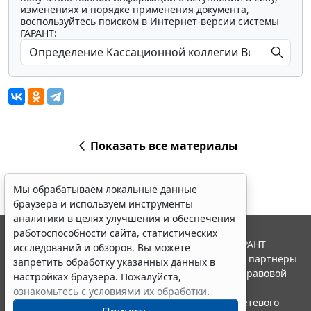
изменениях и порядке применения документа,
воспользуйтесь поиском в Интернет-версии системы
ГАРАНТ:
Показать все материалы
Мы обрабатываем локальные данные
браузера и используем инструменты
аналитики в целях улучшения и обеспечения
работоспособности сайта, статистических
© ООО "НПП "ГАРАНТ-СЕРВИС", 2026. Система ГАРАНТ
исследований и обзоров. Вы можете
выпускается с 1990 года. Компания "Гарант" и ее партнеры
запретить обработку указанных данных в
являются участниками Российской ассоциации правовой
настройках браузера. Пожалуйста,
информации ГАРАНТ.
ознакомьтесь с условиями их обработки
.
Портал ГАРАНТ.РУ зарегистрирован в качестве сетевого