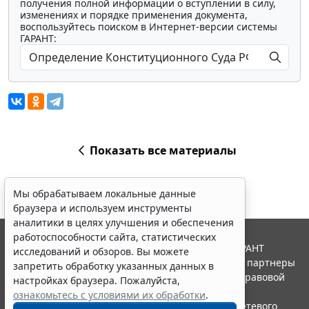
получения полной информации о вступлении в силу,
изменениях и порядке применения документа,
воспользуйтесь поиском в Интернет-версии системы
ГАРАНТ:
Показать все материалы
Мы обрабатываем локальные данные
браузера и используем инструменты
аналитики в целях улучшения и обеспечения
работоспособности сайта, статистических
© ООО "НПП "ГАРАНТ-СЕРВИС", 2026. Система ГАРАНТ
исследований и обзоров. Вы можете
выпускается с 1990 года. Компания "Гарант" и ее партнеры
запретить обработку указанных данных в
являются участниками Российской ассоциации правовой
настройках браузера. Пожалуйста,
информации ГАРАНТ.
ознакомьтесь с условиями их обработки
.
Портал ГАРАНТ.РУ зарегистрирован в качестве сетевого