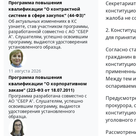
Программа повышения
Секретариат
квалификации "О контрактной
конституцио
системе в сфере закупок" (44-ФЗ)"
жалоба не с
Об актуальных изменениях в КС
узнаете, став участником программы,
2. Конститу
разработанной совместно с АО ''СБЕР
А". Слушателям, успешно освоившим
для приняти
программу, выдаются удостоверения
установленного образца.
Согласно
ст
гражданин в
конституцио
11 августа 2026
примененным
Программа повышения
Между тем и
квалификации "О корпоративном
оспариваем
заказе" (223-ФЗ от 18.07.2011)
Программа разработана совместно с
Предусмотр
АО ''СБЕР А". Слушателям, успешно
прокурора, 
освоившим программу, выдаются
удостоверения установленного
конституцио
образца.
уголовного 
Рассмотрени