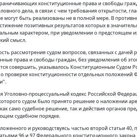
граничивающих конституционные права и свободы гражд
ловного дела, в связи с чем требования открытости, гл
е могут быть реализованы не в полной мере. В против
остижение позитивных результатов которых в значитель
льным характером, при уведомлении о предстоящем и
який смысл.
сть рассмотрения судом вопросов, связанных с дачей
нные права и свободы граждан, без уведомления об это
тся совершить, указывалось Конституционным Судом Р
у о проверке конституционности отдельных положений 
и".
мя
Уголовно-процессуальный кодекс
Российской Федерац
оторого судом было принято решение о наложении арес
как само судебное решение, так и действия органов пр
ющем судебном порядке.
зложенного и руководствуясь
частью второй статьи 40
,
п
татьями 96
и
97
Федерального конституционного закона 