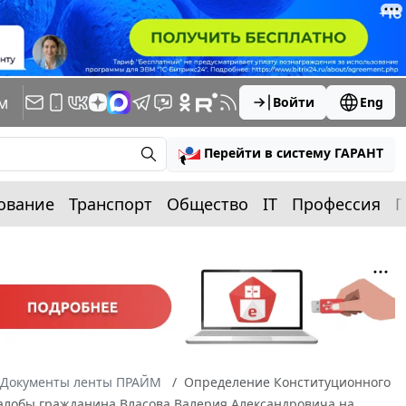
м
Войти
Eng
Перейти в систему ГАРАНТ
ование
Транспорт
Общество
IT
Профессия
П
Документы ленты ПРАЙМ
Определение Конституционного
 жалобы гражданина Власова Валерия Александровича на