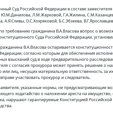
нный Суд Российской Федерации в составе заместителя П
, Ю.М.Данилова, Л.М.Жарковой, Г.А.Жилина, С.М.Казанцев
а, А.Я.Сливы, О.С.Хохряковой, Б.С.Эбзеева, В.Г.Ярославцев
по требованию гражданина В.А.Власова вопрос о возмо
онституционного Суда Российской Федерации, установи
 гражданина В.А.Власова оспаривается конституционно
Федерации, согласно которым для обеспечения исполнен
ых взысканий суд в ходе предварительного расследован
теля с согласия прокурора может принять решение о н
 или лиц, несущих материальную ответственность за их
 вправе участвовать прокурор и следователь.
аявителя, указанные нормы, не предусматривающие воз
ющего ходатайство о наложении ареста на имущество, о
ика, нарушают гарантируемые
Конституцией
Российской 
дства.