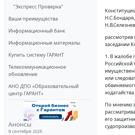
"Экспресс Проверка"
Конституцио
Н.С.Бондаря
Ваши преимущества
Н.В.Селезнев
Информационный банк
рассмотрев 
Информационные материалы
заседании К
Купить систему ГАРАНТ
1. В жалобе
Российской 
Телекоммуникационное
имущественн
обновление
или следова
обвиняемого
АНО ДПО «Образовательный
ходатайства
центр ГАРАНТ»
По мнению з
рассматрива
его защитн
Анонсы
судопроизво
8 сентября 2026