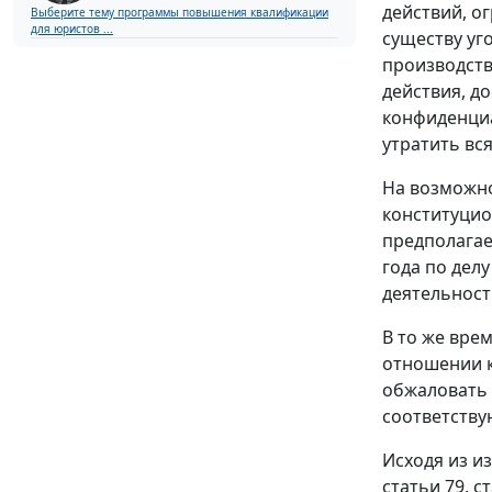
действий, о
Выберите тему программы повышения квалификации
для юристов ...
существу уго
производств
действия, д
конфиденциа
утратить вс
На возможно
конституцио
предполагае
года по дел
деятельност
В то же вре
отношении к
обжаловать 
соответству
Исходя из и
статьи 79
,
с