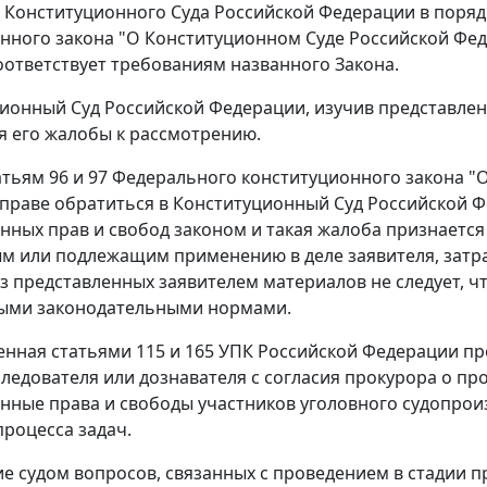
 Конституционного Суда Российской Федерации в поря
нного закона "О Конституционном Суде Российской Феде
оответствует требованиям названного
Закона
.
ционный Суд Российской Федерации, изучив представле
я его жалобы к рассмотрению.
атьям 96
и
97
Федерального конституционного закона "
праве обратиться в Конституционный Суд Российской Ф
нных прав и свобод законом и такая жалоба признаетс
 или подлежащим применению в деле заявителя, затра
з представленных заявителем материалов не следует, ч
ыми законодательными нормами.
енная
статьями 115
и
165
УПК Российской Федерации про
следователя или дознавателя с согласия прокурора о п
нные права и свободы участников уголовного судопрои
процесса задач.
е судом вопросов, связанных с проведением в стадии 