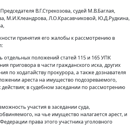
редседателя В.Г.Стрекозова, судей М.В.Баглая,
а, М.И.Клеандрова, Л.О.Красавчиковой, Ю.Д.Рудкина,
а,
жности принятия его жалобы к рассмотрению в
л:
сть отдельных положений
статей 115
и
165
УПК
ия приговора в части гражданского иска, других
ия по ходатайству прокурора, а также дознавателя
аложении ареста на имущество подозреваемого,
 действия; в судебном заседании по рассмотрению
можность участия в заседании суда,
бвиняемого, на чье имущество налагается арест, и
Федерации права этого участника уголовного