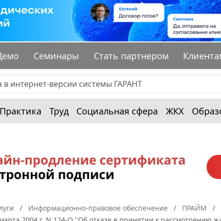
Демо
Семинары
Стать партнером
Клиента
Практика
Труд
Социальная сфера
ЖКХ
Образ
луги
Информационно-правовое обеспечение
ПРАЙМ
 марта 2004 г. N 124-О "Об отказе в принятии к рассмотрению