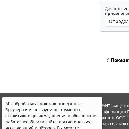
Для просмо
применения
Показа
Мы обрабатываем локальные данные
© ООО "НПП "ГАРАНТ-СЕРВИС", 2026. Система ГАРАНТ выпускае
браузера и используем инструменты
участниками Российской ассоциации правовой информации Г
аналитики в целях улучшения и обеспечения
Все права на материалы сайта ГАРАНТ.РУ принадлежат ООО "
работоспособности сайта, статистических
Полное или частичное воспроизведение материалов возможн
исследований и обзоров. Вы можете