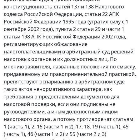
конституционность
статей 137
и
138
Налогового
кодекса Российской Федерации,
статьи 22
АПК
Российской Федерации 1995 года (
утратил силу
с 1
сентября 2002 года),
пункта 2 статьи 29
и
части 1
статьи 198
АПК Российской Федерации 2002 года,
регламентирующих обжалование
налогоплательщиками в арбитражный суд решений
налоговых органов и их должностных лиц. По
мнению заявителя, названные положения по смыслу,
придаваемому им правоприменительной практикой,
препятствуют оспариванию в арбитражном суде
таких актов ненормативного характера, как
требования о предоставлении документов для
налоговой проверки, если они подписаны не
руководителями, а иным должностным лицом
налогового органа, а потому противоречат статьям
1 (
часть 1
),
2
, 15 (
части 1
и
2
),
17
,
18
, 19 (
часть 1
), 45
(
часть 1
), 46 (
части 1
и
2
) и 55 (
части 2
и
3
)