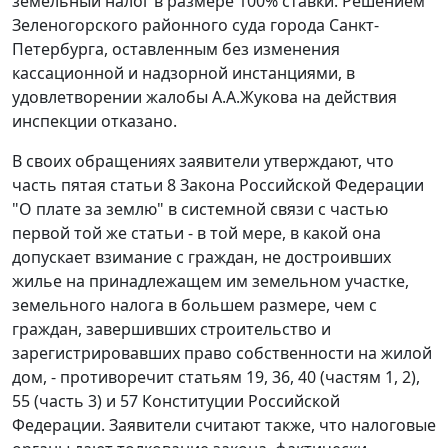
земельный налог в размере 100% ставки. Решением
Зеленогорского районного суда города Санкт-
Петербурга, оставленным без изменения
кассационной и надзорной инстанциями, в
удовлетворении жалобы А.А.Жукова на действия
инспекции отказано.
В своих обращениях заявители утверждают, что
часть пятая статьи 8
Закона Российской Федерации
"О плате за землю" в системной связи с
частью
первой той же статьи
- в той мере, в какой она
допускает взимание с граждан, не достроивших
жилье на принадлежащем им земельном участке,
земельного налога в большем размере, чем с
граждан, завершивших строительство и
зарегистрировавших право собственности на жилой
дом, - противоречит
статьям 19
,
36
,
40 (частям 1
,
2
),
55 (часть 3)
и
57
Конституции Российской
Федерации. Заявители считают также, что налоговые