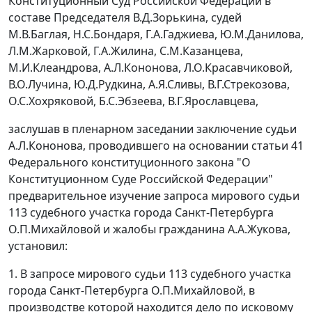
Конституционный Суд Российской Федерации в
составе Председателя В.Д.Зорькина, судей
М.В.Баглая, Н.С.Бондаря, Г.А.Гаджиева, Ю.М.Данилова,
Л.М.Жарковой, Г.А.Жилина, С.М.Казанцева,
М.И.Клеандрова, А.Л.Кононова, Л.О.Красавчиковой,
В.О.Лучина, Ю.Д.Рудкина, А.Я.Сливы, В.Г.Стрекозова,
О.С.Хохряковой, Б.С.Эбзеева, В.Г.Ярославцева,
заслушав в пленарном заседании заключение судьи
А.Л.Кононова, проводившего на основании
статьи 41
Федерального конституционного закона "О
Конституционном Суде Российской Федерации"
предварительное изучение запроса мирового судьи
113 судебного участка города Санкт-Петербурга
О.П.Михайловой и жалобы гражданина А.А.Жукова,
установил:
1. В запросе мирового судьи 113 судебного участка
города Санкт-Петербурга О.П.Михайловой, в
производстве которой находится дело по исковому