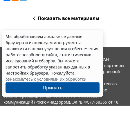
Показать все материалы
Мы обрабатываем локальные данные
браузера и используем инструменты
аналитики в целях улучшения и обеспечения
работоспособности сайта, статистических
© ООО "НПП "ГАРАНТ-СЕРВИС", 2026. Система ГАРАНТ
исследований и обзоров. Вы можете
выпускается с 1990 года. Компания "Гарант" и ее партнеры
запретить обработку указанных данных в
являются участниками Российской ассоциации правовой
настройках браузера. Пожалуйста,
информации ГАРАНТ.
ознакомьтесь с условиями их обработки
.
Портал ГАРАНТ.РУ зарегистрирован в качестве сетевого
Принять
издания Федеральной службой по надзору в сфере
связи,информационных технологий и массовых
коммуникаций (Роскомнадзором), Эл № ФС77-58365 от 18
июня 2014 года.
16+
Контакты
8-800-200-88-88