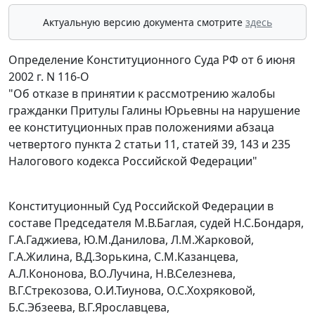
Актуальную версию документа смотрите
здесь
Определение Конституционного Суда РФ от 6 июня
2002 г. N 116-О
"Об отказе в принятии к рассмотрению жалобы
гражданки Притулы Галины Юрьевны на нарушение
ее конституционных прав положениями абзаца
четвертого пункта 2 статьи 11, статей 39, 143 и 235
Налогового кодекса Российской Федерации"
Конституционный Суд Российской Федерации в
составе Председателя М.В.Баглая, судей Н.С.Бондаря,
Г.А.Гаджиева, Ю.М.Данилова, Л.М.Жарковой,
Г.А.Жилина, В.Д.Зорькина, С.М.Казанцева,
А.Л.Кононова, В.О.Лучина, Н.В.Селезнева,
В.Г.Стрекозова, О.И.Тиунова, О.С.Хохряковой,
Б.С.Эбзеева, В.Г.Ярославцева,