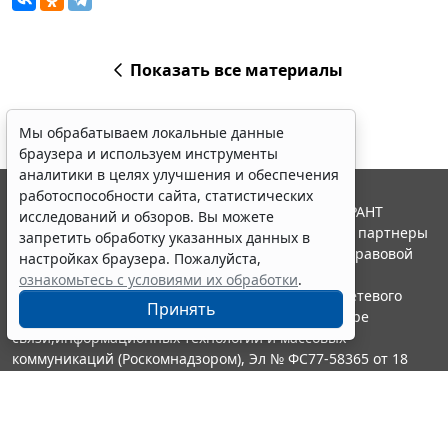
Показать все материалы
Мы обрабатываем локальные данные
браузера и используем инструменты
аналитики в целях улучшения и обеспечения
работоспособности сайта, статистических
© ООО "НПП "ГАРАНТ-СЕРВИС", 2026. Система ГАРАНТ
исследований и обзоров. Вы можете
выпускается с 1990 года. Компания "Гарант" и ее партнеры
запретить обработку указанных данных в
являются участниками Российской ассоциации правовой
настройках браузера. Пожалуйста,
информации ГАРАНТ.
ознакомьтесь с условиями их обработки
.
Портал ГАРАНТ.РУ зарегистрирован в качестве сетевого
Принять
издания Федеральной службой по надзору в сфере
связи,информационных технологий и массовых
коммуникаций (Роскомнадзором), Эл № ФС77-58365 от 18
июня 2014 года.
16+