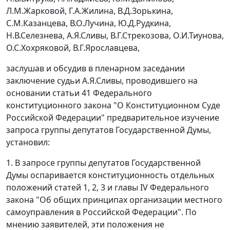
Л.М.Жарковой, Г.А.Жилина, В.Д.Зорькина,
С.М.Казанцева, В.О.Лучина, Ю.Д.Рудкина,
Н.В.Селезнева, А.Я.Сливы, В.Г.Стрекозова, О.И.Тиунова,
О.С.Хохряковой, В.Г.Ярославцева,
заслушав и обсудив в пленарном заседании
заключение судьи А.Я.Сливы, проводившего на
основании
статьи 41
Федерального
конституционного закона "О Конституционном Суде
Российской Федерации" предварительное изучение
запроса группы депутатов Государственной Думы,
установил:
1. В запросе группы депутатов Государственной
Думы оспаривается конституционность отдельных
положений
статей 1
,
2
,
3
и
главы IV
Федерального
закона "Об общих принципах организации местного
самоуправления в Российской Федерации". По
мнению заявителей, эти положения не