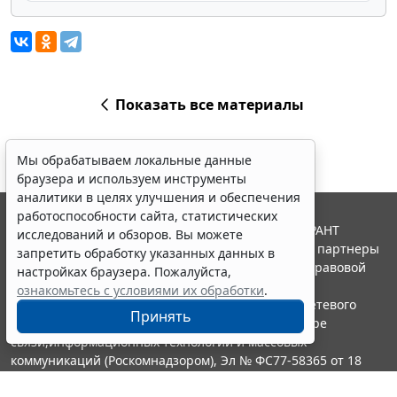
Показать все материалы
Мы обрабатываем локальные данные
браузера и используем инструменты
аналитики в целях улучшения и обеспечения
работоспособности сайта, статистических
© ООО "НПП "ГАРАНТ-СЕРВИС", 2026. Система ГАРАНТ
исследований и обзоров. Вы можете
выпускается с 1990 года. Компания "Гарант" и ее партнеры
запретить обработку указанных данных в
являются участниками Российской ассоциации правовой
настройках браузера. Пожалуйста,
информации ГАРАНТ.
ознакомьтесь с условиями их обработки
.
Портал ГАРАНТ.РУ зарегистрирован в качестве сетевого
Принять
издания Федеральной службой по надзору в сфере
связи,информационных технологий и массовых
коммуникаций (Роскомнадзором), Эл № ФС77-58365 от 18
июня 2014 года.