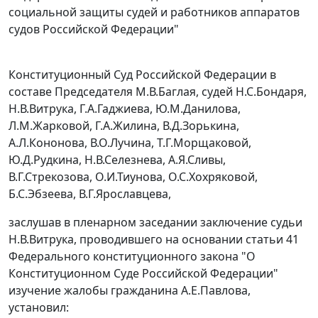
социальной защиты судей и работников аппаратов
судов Российской Федерации"
Конституционный Суд Российской Федерации в
составе Председателя М.В.Баглая, судей Н.С.Бондаря,
Н.В.Витрука, Г.А.Гаджиева, Ю.М.Данилова,
Л.М.Жарковой, Г.А.Жилина, В.Д.Зорькина,
А.Л.Кононова, В.О.Лучина, Т.Г.Морщаковой,
Ю.Д.Рудкина, Н.В.Селезнева, А.Я.Сливы,
В.Г.Стрекозова, О.И.Тиунова, О.С.Хохряковой,
Б.С.Эбзеева, В.Г.Ярославцева,
заслушав в пленарном заседании заключение судьи
Н.В.Витрука, проводившего на основании
статьи 41
Федерального конституционного закона "О
Конституционном Суде Российской Федерации"
изучение жалобы гражданина А.Е.Павлова,
установил: