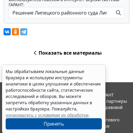
ГАРАНТ:
Показать все материалы
Мы обрабатываем локальные данные
браузера и используем инструменты
аналитики в целях улучшения и обеспечения
работоспособности сайта, статистических
© ООО "НПП "ГАРАНТ-СЕРВИС", 2026. Система ГАРАНТ
исследований и обзоров. Вы можете
выпускается с 1990 года. Компания "Гарант" и ее партнеры
запретить обработку указанных данных в
являются участниками Российской ассоциации правовой
настройках браузера. Пожалуйста,
информации ГАРАНТ.
ознакомьтесь с условиями их обработки
.
Портал ГАРАНТ.РУ зарегистрирован в качестве сетевого
Принять
издания Федеральной службой по надзору в сфере
связи,информационных технологий и массовых