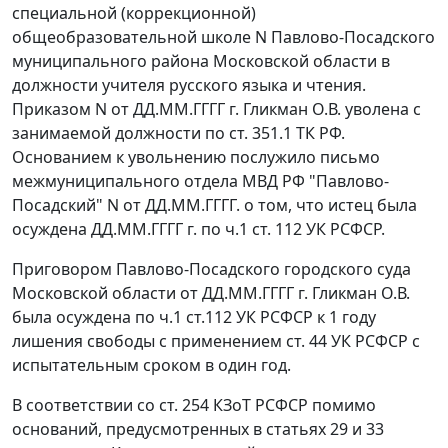
специальной (коррекционной)
общеобразовательной школе N Павлово-Посадского
муниципального района Московской области в
должности учителя русского языка и чтения.
Приказом N от ДД.ММ.ГГГГ г. Гликман О.В. уволена с
занимаемой должности по
ст. 351.1
ТК РФ.
Основанием к увольнению послужило письмо
межмуниципального отдела МВД РФ "Павлово-
Посадский" N от ДД.ММ.ГГГГ. о том, что истец была
осуждена ДД.ММ.ГГГГ г. по
ч.1 ст. 112
УК РСФСР.
Приговором Павлово-Посадского городского суда
Московской области от ДД.ММ.ГГГГ г. Гликман О.В.
была осуждена по
ч.1 ст.112
УК РСФСР к 1 году
лишения свободы с применением
ст. 44
УК РСФСР с
испытательным сроком в один год.
В соответствии со ст. 254 КЗоТ РСФСР помимо
оснований, предусмотренных в
статьях 29
и
33