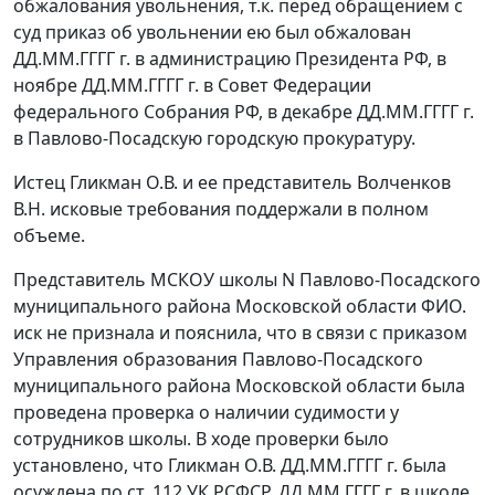
обжалования увольнения, т.к. перед обращением с
суд приказ об увольнении ею был обжалован
ДД.ММ.ГГГГ г. в администрацию Президента РФ, в
ноябре ДД.ММ.ГГГГ г. в Совет Федерации
федерального Собрания РФ, в декабре ДД.ММ.ГГГГ г.
в Павлово-Посадскую городскую прокуратуру.
Истец Гликман О.В. и ее представитель Волченков
В.Н. исковые требования поддержали в полном
объеме.
Представитель МСКОУ школы N Павлово-Посадского
муниципального района Московской области ФИО.
иск не признала и пояснила, что в связи с приказом
Управления образования Павлово-Посадского
муниципального района Московской области была
проведена проверка о наличии судимости у
сотрудников школы. В ходе проверки было
установлено, что Гликман О.В. ДД.ММ.ГГГГ г. была
осуждена по
ст. 112
УК РСФСР. ДД.ММ.ГГГГ г. в школе