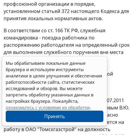
профсоюзной организации в порядке,
установленном
статьей 372
настоящего Кодекса для
принятия локальных нормативных актов.
В соответствии со
ст. 166
ТК РФ, служебная
командировка - поездка работника по
распоряжению работодателя на определенный срок
для выполнения служебного поручения вне места
постоянной работы. Служебные поездки
Мы обрабатываем локальные данные
работников, постоянная работа которых
браузера и используем инструменты
осуществляется в пути или имеет разъездной
аналитики в целях улучшения и обеспечения
характер, служебными командировками не
работоспособности сайта, статистических
признаются.
исследований и обзоров. Вы можете
запретить обработку указанных данных в
В судебном заседании установлено, что 12.07.2011
настройках браузера. Пожалуйста,
года между ОАО "Томскгазстрой" и Сайнаковым В.Ю.
ознакомьтесь с условиями их обработки
.
был заключен трудовой договор N 254 согласно
Принять
условиям которого Сайнаков В.Ю. принимается на
работу в ОАО "Томскгазстрой" на должность