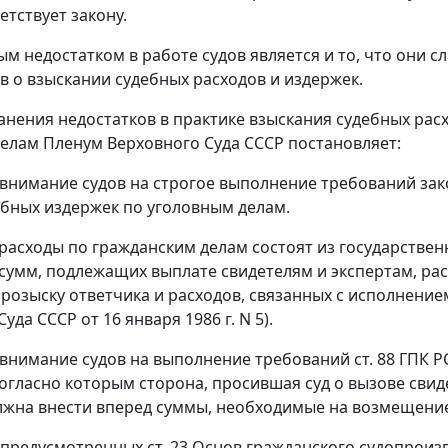
етствует закону.
м недостатком в работе судов является и то, что они 
в о взыскании судебных расходов и издержек.
ранения недостатков в практике взыскания судебных рас
елам Пленум Верховного Суда СССР постановляет:
 внимание судов на строгое выполнение требований зак
ебных издержек по уголовным делам.
 расходы по гражданским делам состоят из государстве
из сумм, подлежащих выплате свидетелям и экспертам, р
 розыску ответчика и расходов, связанных с исполнение
уда СССР от 16 января 1986 г. N 5).
 внимание судов на выполнение требований
ст. 88
ГПК Р
согласно которым сторона, просившая суд о вызове свид
лжна внести вперед суммы, необходимые на возмещение
х, предусмотренных
ст. 23
Основ гражданского судопроизв