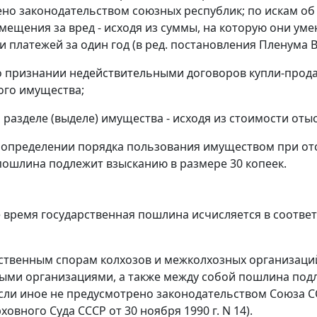
но законодательством союзных республик; по искам о
мещения за вред - исходя из суммы, на которую они ум
 платежей за один год (в ред.
постановления
Пленума Ве
 о признании недействительными договоров купли-прода
ого имущества;
 о разделе (выделе) имущества - исходя из стоимости от
 определении порядка пользования имуществом при отсу
ошлина подлежит взысканию в размере 30 копеек.
 время государственная пошлина исчисляется в соответ
ственным спорам колхозов и межколхозных организаци
ми организациями, а также между собой пошлина подл
если иное не предусмотрено законодательством Союза СС
овного Суда СССР от 30 ноября 1990 г. N 14).