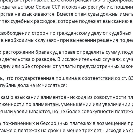
нодательством Союза ССР и союзных республик, пошлина
арства не взыскиваются. Вместе с тем суды должны иметь
т тех судебных расходов, которые подлежат взысканию в
свобождении сторон по гражданскому делу от судебных
а в необходимых случаях - при вынесении решения по дел
 о расторжении брака суд вправе определить сумму, по
видетельства о разводе. В исключительных случаях, с 
одну или обе стороны от уплаты предусмотренных закон
ть, что государственная пошлина в соответствии со
ст. 8
публик должна исчисляться:
скам о взыскании алиментов - исходя из совокупности п
лженности по алиментам, уменьшении или увеличении р
 или увеличиваются, но не более совокупности платеже
 о пожизненных и бессрочных платежах в возмещение п
также о платежах на срок не менее трех лет - исходя из 