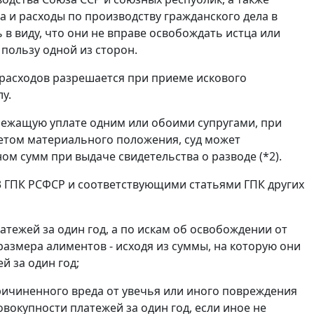
 и расходы по производству гражданского дела в
 в виду, что они не вправе освобождать истца или
 пользу одной из сторон.
 расходов разрешается при приеме искового
у.
длежащую уплате одним или обоими супругами, при
учетом материального положения, суд может
ом сумм при выдаче свидетельства о разводе (
*2
).
3
ГПК РСФСР и соответствующими статьями ГПК других
латежей за один год, а по искам об освобождении от
азмера алиментов - исходя из суммы, на которую они
й за один год;
ричиненного вреда от увечья или иного повреждения
совокупности платежей за один год, если иное не