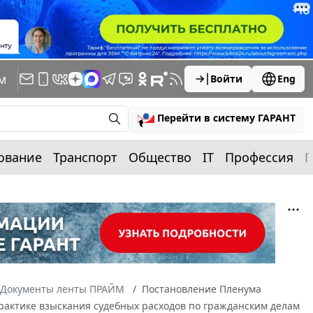
м
Войти
Eng
Перейти в систему ГАРАНТ
ование
Транспорт
Общество
IT
Профессия
П
Документы ленты ПРАЙМ
Постановление Пленума
 практике взыскания судебных расходов по гражданским делам