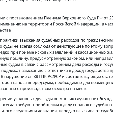
вии с
постановлением
Пленума Верховного Суда РФ от 20
именению на территории Российской Федерации, в час
ьства
рактики взыскания судебных расходов по гражданским
то суды не всегда соблюдают действующее по этому воп
едко при приеме исковых заявлений и кассационных жа
нную пошлину, предусмотренную законом, или неправил
ные судом в связи с рассмотрением дела расходы и госу
 подлежат взысканию с ответчика в доход государства
. В нарушение
ст. 88
ГПК РСФСР и соответствующих статей
сторон взноса вперед сумм, необходимых для возмещения
вязанных с производством осмотра на месте.
рении уголовных дел суды во многих случаях не обсужд
е всегда требуют приобщения к делу справок о судебны
ьного следствия и дознания, нередко взыскивают судеб