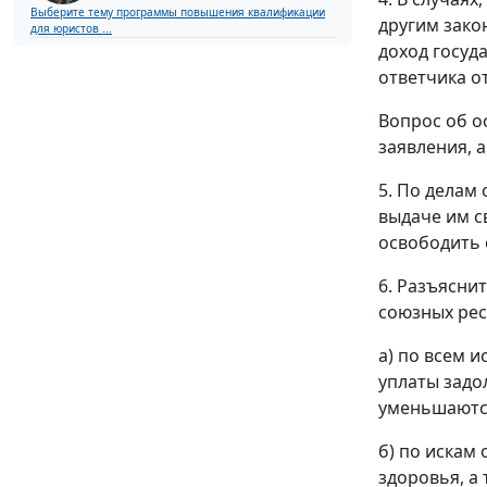
Выберите тему программы повышения квалификации
другим зако
для юристов ...
доход госуд
ответчика о
Вопрос об о
заявления, 
5. По делам
выдаче им с
освободить 
6. Разъясни
союзных рес
а) по всем и
уплаты задо
уменьшаются
б) по искам
здоровья, а 