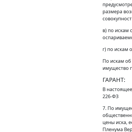
предусмотре
размера воз
совокупности
в) по искам
оспариваем
г) по искам
По искам об
имущество п
ГАРАНТ:
В настоящее
226-ФЗ
7. По имуще
общественны
цены иска, 
Пленума Верх