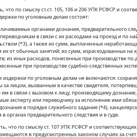
ь, что по смыслу ст.ст. 105, 106 и 206
УПК
РСФСР и соотве
держки по уголовным делам состоят:
плачиваемых органами дознания, предварительного сле
 переводчикам в связи с их расходами на проезд и по 
ьством (
*3
), а также из сумм, выплаченных неработающ
 их от обычных занятий; из сумм, израсходованных на 
тв; из иных расходов, понесенных при производстве по д
несенные при производстве судебно-следственных эксп
ые издержки по уголовным делам не включаются: сохран
ы за лицом, вызванным в качестве свидетеля, потерпевше
 им в связи с вызовом к лицу, производящему дознание, 
ые эксперту или переводчику за исполнение ими обяза
 дознания в порядке служебного задания (
*4
), канцеляр
 в органах предварительного следствия и в суде.
ть, что по смыслу ст. 107
УПК
РСФСР и соответствующих 
змещаются в предусмотренных законом случаях за счет