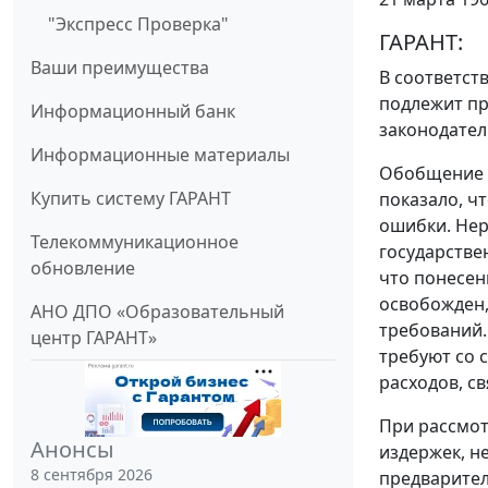
"Экспресс Проверка"
ГАРАНТ:
Ваши преимущества
В соответст
подлежит пр
Информационный банк
законодател
Информационные материалы
Обобщение п
Купить систему ГАРАНТ
показало, ч
ошибки. Нер
Телекоммуникационное
государстве
обновление
что понесен
освобожден,
АНО ДПО «Образовательный
требований
центр ГАРАНТ»
требуют со 
расходов, с
При рассмот
Анонсы
издержек, н
8 сентября 2026
предварител