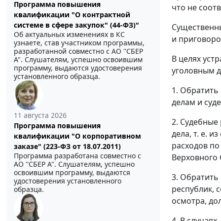
Программа повышения
что не соотв
квалификации "О контрактной
системе в сфере закупок" (44-ФЗ)"
Существенны
Об актуальных изменениях в КС
и приговоро
узнаете, став участником программы,
разработанной совместно с АО ''СБЕР
В целях уст
А". Слушателям, успешно освоившим
программу, выдаются удостоверения
уголовным д
установленного образца.
1. Обратить
делам и суд
11 августа 2026
2. Судебные
Программа повышения
дела, т. е. 
квалификации "О корпоративном
расходов по
заказе" (223-ФЗ от 18.07.2011)
Программа разработана совместно с
Верховного С
АО ''СБЕР А". Слушателям, успешно
освоившим программу, выдаются
3. Обратить
удостоверения установленного
республик, 
образца.
осмотра, до
4. В случая