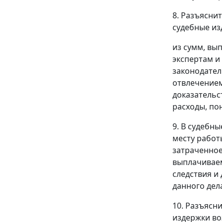
8. Разъяснит
судебные из
из сумм, вы
экспертам и
законодател
отвлечением
доказательс
расходы, по
9. В судебн
месту работ
затраченное
выплачиваем
следствия и
данного дела
10. Разъясни
издержки во