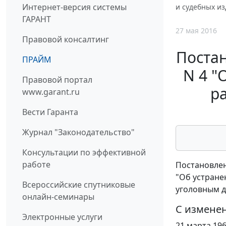
Интернет-версия системы
и судебных и
ГАРАНТ
27 мая 2016
Правовой консалтинг
Постан
ПРАЙМ
N 4 "
Правовой портал
р
www.garant.ru
Вести Гаранта
Журнал "Законодательство"
Консультации по эффективной
работе
Постановлен
"Об устране
Всероссийские спутниковые
уголовным 
онлайн-семинары
С измене
Электронные услуги
21 марта 1968