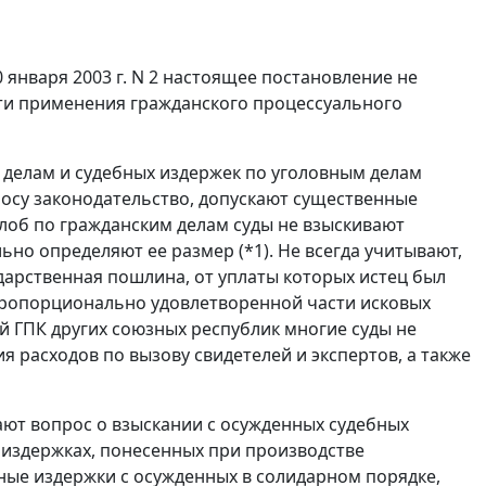
 января 2003 г. N 2 настоящее постановление не
ти применения гражданского процессуального
 делам и судебных издержек по уголовным делам
росу законодательство, допускают существенные
лоб по гражданским делам суды не взыскивают
ьно определяют ее размер (
*1
). Не всегда учитывают,
дарственная пошлина, от уплаты которых истец был
 пропорционально удовлетворенной части исковых
 ГПК других союзных республик многие суды не
 расходов по вызову свидетелей и экспертов, а также
ают вопрос о взыскании с осужденных судебных
х издержках, понесенных при производстве
ные издержки с осужденных в солидарном порядке,