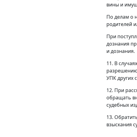
вины и имущ
По делам о 
родителей и
При поступл
дознания пр
и дознания.
11. В случа
разрешению 
УПК других 
12. При рас
обращать вн
судебных из
13. Обратит
взыскания с