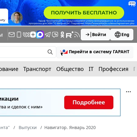
м
Войти
Eng
Перейти в систему ГАРАНТ
ование
Транспорт
Общество
IT
Профессия
П
анта"
Выпуски
Навигатор. Январь 2020