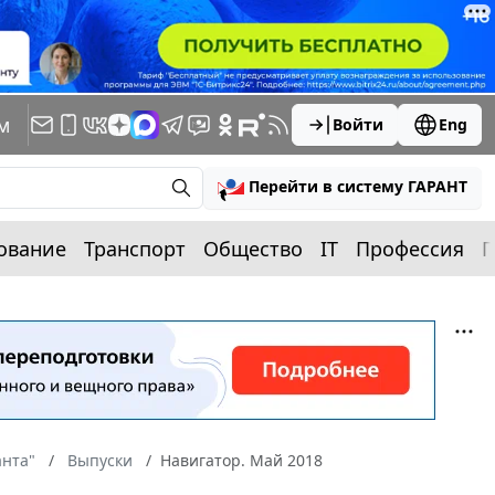
м
Войти
Eng
Перейти в систему ГАРАНТ
ование
Транспорт
Общество
IT
Профессия
П
анта"
Выпуски
Навигатор. Май 2018