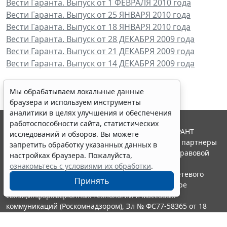
Вести Гаранта. Выпуск от 1 ФЕВРАЛЯ 2010 года
Вести Гаранта. Выпуск от 25 ЯНВАРЯ 2010 года
Вести Гаранта. Выпуск от 18 ЯНВАРЯ 2010 года
Вести Гаранта. Выпуск от 28 ДЕКАБРЯ 2009 года
Вести Гаранта. Выпуск от 21 ДЕКАБРЯ 2009 года
Вести Гаранта. Выпуск от 14 ДЕКАБРЯ 2009 года
Мы обрабатываем локальные данные
браузера и используем инструменты
аналитики в целях улучшения и обеспечения
работоспособности сайта, статистических
© ООО "НПП "ГАРАНТ-СЕРВИС", 2026. Система ГАРАНТ
исследований и обзоров. Вы можете
выпускается с 1990 года. Компания "Гарант" и ее партнеры
запретить обработку указанных данных в
являются участниками Российской ассоциации правовой
настройках браузера. Пожалуйста,
информации ГАРАНТ.
ознакомьтесь с условиями их обработки
.
Портал ГАРАНТ.РУ зарегистрирован в качестве сетевого
Принять
издания Федеральной службой по надзору в сфере
связи,информационных технологий и массовых
коммуникаций (Роскомнадзором), Эл № ФС77-58365 от 18
июня 2014 года.