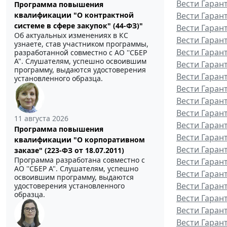
Вести Гаран
Программа повышения
квалификации "О контрактной
Вести Гаран
системе в сфере закупок" (44-ФЗ)"
Вести Гаран
Об актуальных изменениях в КС
Вести Гаран
узнаете, став участником программы,
Вести Гаран
разработанной совместно с АО ''СБЕР
А". Слушателям, успешно освоившим
Вести Гаран
программу, выдаются удостоверения
Вести Гаран
установленного образца.
Вести Гаран
Вести Гаран
Вести Гарант
11 августа 2026
Вести Гаран
Программа повышения
Вести Гаран
квалификации "О корпоративном
Вести Гаран
заказе" (223-ФЗ от 18.07.2011)
Программа разработана совместно с
Вести Гаран
АО ''СБЕР А". Слушателям, успешно
Вести Гаран
освоившим программу, выдаются
Вести Гаран
удостоверения установленного
образца.
Вести Гаран
Вести Гаран
Вести Гаран