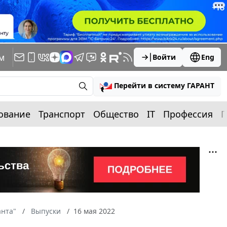
м
Войти
Eng
Перейти в систему ГАРАНТ
ование
Транспорт
Общество
IT
Профессия
П
анта"
Выпуски
16 мая 2022