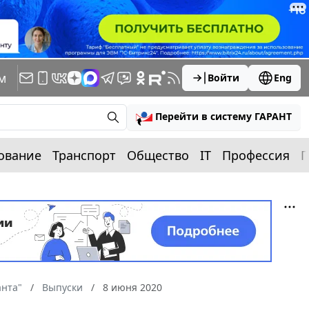
м
Войти
Eng
Перейти в систему ГАРАНТ
ование
Транспорт
Общество
IT
Профессия
П
анта"
Выпуски
8 июня 2020