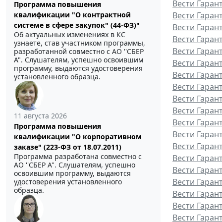
Вести Гаран
Программа повышения
квалификации "О контрактной
Вести Гаран
системе в сфере закупок" (44-ФЗ)"
Вести Гаран
Об актуальных изменениях в КС
Вести Гаран
узнаете, став участником программы,
Вести Гаран
разработанной совместно с АО ''СБЕР
А". Слушателям, успешно освоившим
Вести Гаран
программу, выдаются удостоверения
Вести Гаран
установленного образца.
Вести Гаран
Вести Гаран
Вести Гарант
11 августа 2026
Вести Гаран
Программа повышения
Вести Гаран
квалификации "О корпоративном
Вести Гаран
заказе" (223-ФЗ от 18.07.2011)
Программа разработана совместно с
Вести Гаран
АО ''СБЕР А". Слушателям, успешно
Вести Гаран
освоившим программу, выдаются
Вести Гаран
удостоверения установленного
образца.
Вести Гаран
Вести Гаран
Вести Гаран